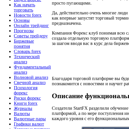
просто пугающими.
Как начать
торговать
Да, действительно очень многие люди
Новости forex
как впервые запустят торговый термин
Основы
предназначена.
Онлайн трейдинг
Прогнозы
Компания Форекс клуб понимая всю с
Советы трейдеру
создала отдельную торговую платформ
Биржевые
за шагом вводя вас в курс дела биржев
понятия
Словарь forex
Технический
анализ
Фундаментальный
анализ
Волновой анализ
Благодаря торговой платформе вы буде
Свечной анализ
познакомится с новостями и научит ра
Психология
форекс
Описание функциональн
Риски форекс
Книги forex
Создатели StartFX разделили обучение
Журналы
платформой, а по мере поступления и
Валюты
каждого уровня с его функциональны
Валютные пары
Графики валют