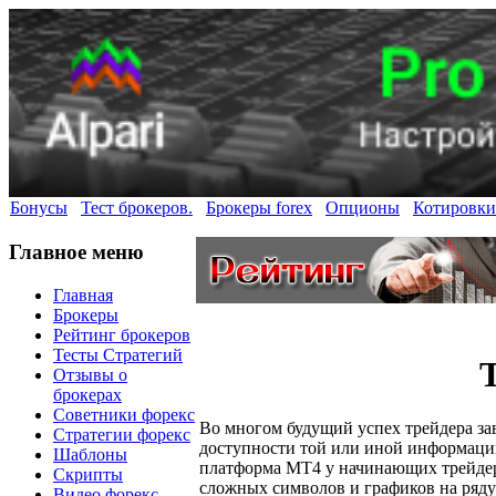
Бонусы
Тест брокеров.
Брокеры forex
Опционы
Котировки
Главное меню
Главная
Брокеры
Рейтинг брокеров
Тесты Стратегий
Отзывы о
брокерах
Советники форекс
Во многом будущий успех трейдера зав
Стратегии форекс
доступности той или иной информации
Шаблоны
платформа МТ4 у начинающих трейдер
Скрипты
сложных символов и графиков на ряд
Видео форекс