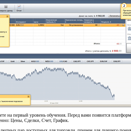
аете на первый уровень обучения. Перед вами появится платформ
енно: Цены, Сделки, Счет, График.
алютных пар доступных для торговли, причем для лучшего пони