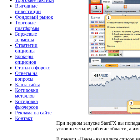
Торговые тактики
Выгодные
инвестиции
Фондовый рынок
Торговые
платформы
Биржевые
термины
Стратегии
опционы
Брокеры
опционов
Статьи о форекс
Ответы на
вопросы
Карта сайта
Котировки
металлов
Котировка
фьючерсов
Реклама на сайте
Контакт
При первом запуске StartFX вы попад
условно четыре рабочие области, а им
В панели «Цены» вы видите список в