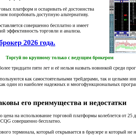
рговых платформ и оспаривать её достоинства
ишним попробовать доступную альтернативу.
доставляется совершенно бесплатно и имеет
 эффективность торговли и анализа.
брокер 2026 года.
Торгуй по крупному только с ведущим брокером
лее тридцати пяти лет и её нельзя назвать новинкой среди про
ользуются как самостоятельными трейдерами, так и целыми и
как один из наиболее надежных и многофункциональных прогр
аковы его преимущества и недостатки
то цена на использование торговой платформы колеблется от 25 д
ь CQG совершенно бесплатно.
вого терминала, который открывается в браузере и который не 