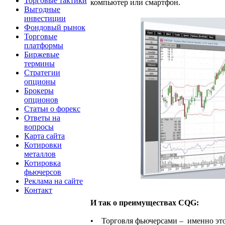
Торговые тактики
компьютер или смартфон.
Выгодные
инвестиции
Фондовый рынок
Торговые
платформы
Биржевые
термины
Стратегии
опционы
Брокеры
опционов
Статьи о форекс
Ответы на
вопросы
Карта сайта
Котировки
металлов
Котировка
фьючерсов
Реклама на сайте
Контакт
И так о преимуществах CQG:
• Торговля фьючерсами – именно это