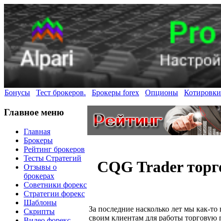
Бонусы
Тест брокеров.
Брокеры forex
Опционы
Котировки
Главное меню
Главная
Брокеры
Рейтинг брокеров
Тесты Стратегий
CQG Trader торг
Отзывы о
брокерах
Советники форекс
Стратегии форекс
Шаблоны
За последние насколько лет мы как-то
Скрипты
своим клиентам для работы торговую п
Видео форекс