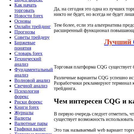
Как начать
Да, на сегодня это одна из лучших то
торговать
никто не будет, но всегда не будет л
Новости forex
Основы
Тем более, если эта альтернатива пре
Онлайн трейдинг
расширенный функционал повышающий
Прогнозы
Советы трейдеру
Лучший
Биржевые
понятия
Словарь forex
Технический
анализ
Торговая платформа CQG существует бо
Фундаментальный
анализ
Различные варианты CQG успешно исп
Волновой анализ
Разработчики рекламируют терминал 
Свечной анализ
трейдинга.
Психология
форекс
Чем интересен CQG и к
Риски форекс
Книги forex
Журналы
В первую очередь следует отметить, ч
Валюты
существует возможность использоват
Валютные пары
Графики валют
Это так называемый web вариант торго