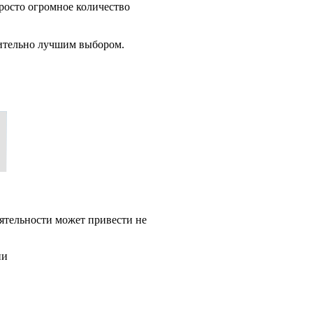
росто огромное количество
вительно лучшим выбором.
ятельности может привести не
ии