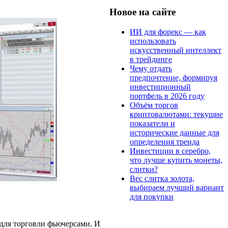
Новое на сайте
ИИ для форекс — как
использовать
искусственный интеллект
в трейдинге
Чему отдать
предпочтение, формируя
инвестиционный
портфель в 2026 году
Объём торгов
криптовалютами: текущие
показатели и
исторические данные для
определения тренда
Инвестиции в серебро,
что лучше купить монеты,
слитки?
Вес слитка золота,
выбираем лучший вариант
для покупки
для торговли фьючерсами. И