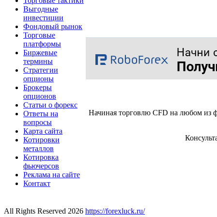
Торговые тактики
Выгодные
инвестиции
Фондовый рынок
Торговые
платформы
Биржевые
термины
Стратегии
опционы
Брокеры
опционов
Статьи о форекс
Начиная торговлю CFD на любом из ф
Ответы на
вопросы
Карта сайта
Консульт
Котировки
металлов
Котировка
фьючерсов
Реклама на сайте
Контакт
All Rights Reserved 2026
https://forexluck.ru/