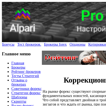
Бонусы
Тест брокеров.
Брокеры forex
Опционы
Котировки
Главное меню
Главная
Брокеры
Рейтинг брокеров
Тесты Стратегий
Коррекционн
Отзывы о
брокерах
Советники форекс
На рынке форекс существуют спорные
Стратегии форекс
фундаментальных новостей, касающихс
Шаблоны
Что собой представляет двойная и тро
Скрипты
зигзагов и что ждать от рынка, при п
Видео форекс