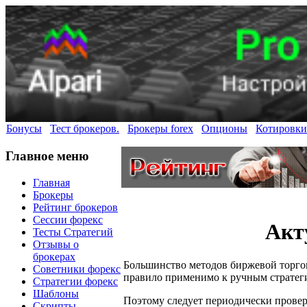
Бонусы
Тест брокеров.
Брокеры forex
Опционы
Котировки
Главное меню
Главная
Брокеры
Рейтинг брокеров
Сессии форекс
Акт
Тесты Стратегий
Отзывы о
брокерах
Большинство методов биржевой торгов
Советники форекс
правило применимо к ручным стратегия
Стратегии форекс
Шаблоны
Поэтому следует периодически провер
Скрипты