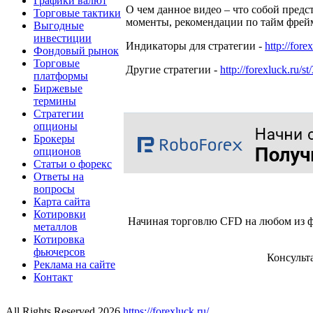
Графики валют
О чем данное видео – что собой предс
Торговые тактики
моменты, рекомендации по тайм фрей
Выгодные
инвестиции
Индикаторы для стратегии -
http://fore
Фондовый рынок
Торговые
Другие стратегии -
http://forexluck.ru/st
платформы
Биржевые
термины
Стратегии
опционы
Брокеры
опционов
Статьи о форекс
Ответы на
вопросы
Карта сайта
Котировки
Начиная торговлю CFD на любом из ф
металлов
Котировка
фьючерсов
Консульт
Реклама на сайте
Контакт
All Rights Reserved 2026
https://forexluck.ru/