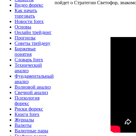
пойдет о Стратегии Светофор, знакомо
Видео форекс
Как начать
торговать
Новости forex
Основы
Онлайн трейдинг
Прогнозы
Советы трейдеру
Биржевые
понятия
Словарь forex
Технический
анализ
Фундаментальный
анализ
Волновой анализ
Свечной анализ
Психология
форекс
Риски форекс
Книги forex
Журналы
Валюты
Валютные пары