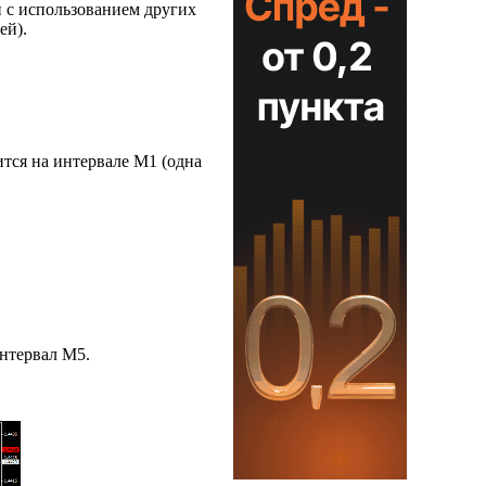
 с использованием других
ей).
тся на интервале M1 (одна
интервал M5.