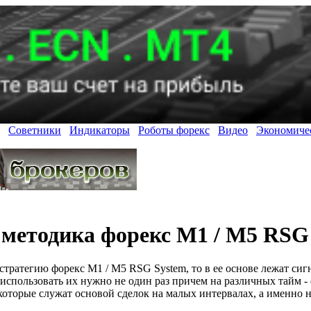
Советники
Индикаторы
Роботы форекс
Видео
Экономиче
 методика форекс M1 / M5 RSG
стратегию форекс M1 / M5 RSG System, то в ее основе лежат си
спользовать их нужно не один раз причем на различных тайм -
которые служат основой сделок на малых интервалах, а именно 