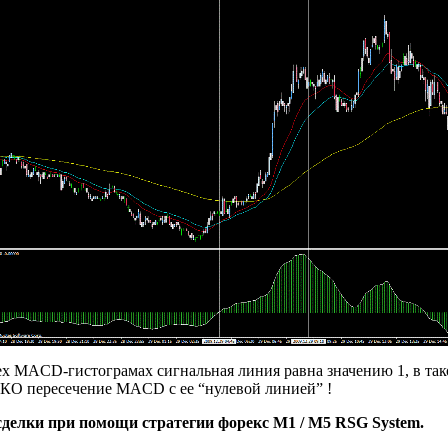
ех MACD-гистограмах сигнальная линия равна значению 1, в так
ЬКО пересечение MACD с ее “нулевой линией” !
делки при помощи стратегии форекс M1 / M5 RSG System.