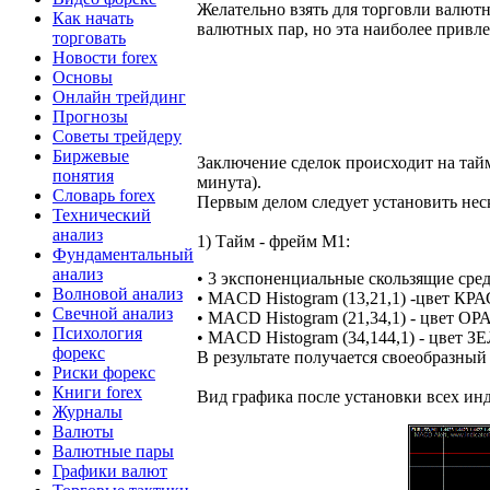
Желательно взять для торговли валю
Как начать
валютных пар, но эта наиболее привле
торговать
Новости forex
Основы
Онлайн трейдинг
Прогнозы
Советы трейдеру
Биржевые
Заключение сделок происходит на тай
понятия
минута).
Словарь forex
Первым делом следует установить не
Технический
анализ
1) Тайм - фрейм M1:
Фундаментальный
анализ
• 3 экспоненциальные скользящие сред
Волновой анализ
• MACD Histogram (13,21,1) -цвет К
Свечной анализ
• MACD Histogram (21,34,1) - цвет
Психология
• MACD Histogram (34,144,1) - цвет
форекс
В результате получается своеобразный
Риски форекс
Книги forex
Вид графика после установки всех ин
Журналы
Валюты
Валютные пары
Графики валют