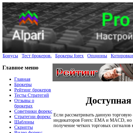
Бонусы
Тест брокеров.
Брокеры forex
Опционы
Котировки
Главное меню
Главная
Брокеры
Рейтинг брокеров
Тесты Стратегий
Доступная
Отзывы о
брокерах
Советники форекс
Если рассматривать данную торговую 
Стратегии форекс
индикаторов Forex: EMA и MACD, но и
Шаблоны
получение четких торговых сигналов 
Скрипты
Видео форекс