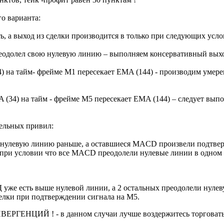
о варианта:
ть, а выход из сделки производится в только при следующих усло
долел свою нулевую линию – выполняем консервативный выхо
4) на тайм- фрейме M1 пересекает EMA (144) - производим умер
 (34) на тайм - фрейме M5 пересекает EMA (144) – следует вып
ельных привил:
 нулевую линию раньше, а оставшиеся MACD произвели подтвер
 и при условии что все MACD преодолели нулевые линии в одном
 уже есть выше нулевой линии, а 2 остальных преодолели нуле
елки при подтверждении сигнала на М5.
ДИВЕРГЕНЦИЙ ! - в данном случаи лучше воздержитесь торгова