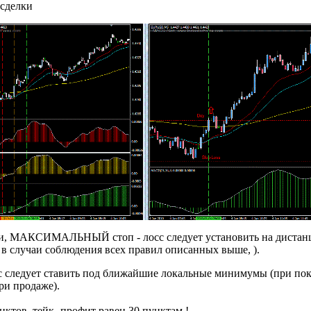
сделки
ии, МАКСИМАЛЬНЫЙ стоп - лосс следует установить на дистанци
 в случаи соблюдения всех правил описанных выше, ).
с следует ставить под ближайшие локальные минимумы (при по
и продаже).
нктов, тейк -профит равен 30 пунктам !