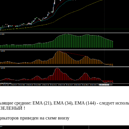
зящие средние: EMA (21), EMA (34), EMA (144) - следует использ
ет ЗЕЛЕНЫЙ !
дикаторов приведен на схеме внизу