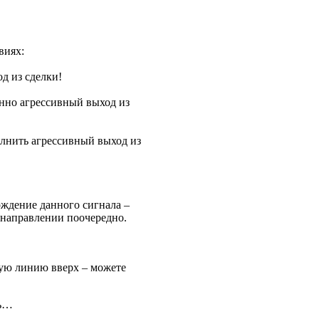
виях:
д из сделки!
енно агрессивный выход из
олнить агрессивный выход из
ждение данного сигнала –
 направлении поочередно.
вую линию вверх – можете
ть…