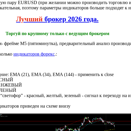
тную пару EURUSD (при желании можно производить торговлю и
кательная, поэтому параметры индикаторов больше подходят к н
Лучший
брокер 2026 года.
Торгуй по крупному только с ведущим брокером
м- фрейме M5 (пятиминутка), предварительный анализ производи
сколько
индикаторов форекс
.:
ние: EMA (21), EMA (34), EMA (144) - применить к close
РАСНЫЙ
 ОРАНЖЕВЫЙ
 ЗЕЛЕНЫЙ
 “светофор” - красный, желтый, зеленый - сигнал к переходу на 
дикаторов приведен на схеме внизу