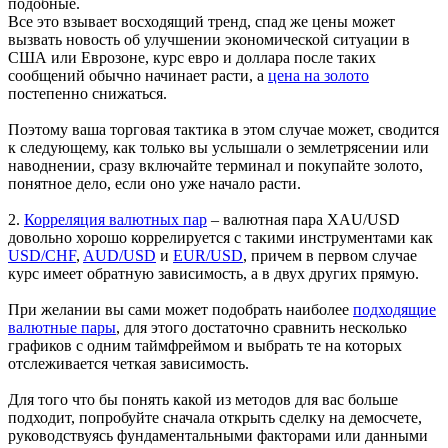
подобные.
Все это взывает восходящий тренд, спад же цены может
вызвать новость об улучшении экономической ситуации в
США или Еврозоне, курс евро и доллара после таких
сообщений обычно начинает расти, а
цена на золото
постепенно снижаться.
Поэтому ваша торговая тактика в этом случае может, сводится
к следующему, как только вы услышали о землетрясении или
наводнении, сразу включайте терминал и покупайте золото,
понятное дело, если оно уже начало расти.
2.
Корреляция валютных пар
– валютная пара XAU/USD
довольно хорошо коррелируется с такими инструментами как
USD/CHF
,
AUD/USD
и
EUR/USD
, причем в первом случае
курс имеет обратную зависимость, а в двух других прямую.
При желании вы сами может подобрать наиболее
подходящие
валютные пары
, для этого достаточно сравнить несколько
графиков с одним таймфреймом и выбрать те на которых
отслеживается четкая зависимость.
Для того что бы понять какой из методов для вас больше
подходит, попробуйте сначала открыть сделку на демосчете,
руководствуясь фундаментальными факторами или данными