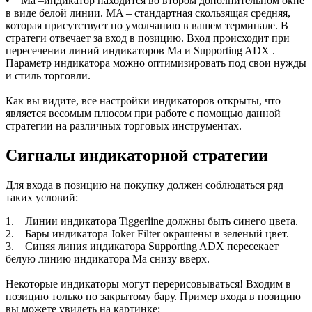
• Ma –индикатор находится во втором дополнительном окне
в виде белой линии. МA – стандартная скользящая средняя,
которая присутствует по умолчанию в вашем терминале. В
стратеги отвечает за вход в позицию. Вход происходит при
пересечении линий индикаторов Ma и Supporting ADX .
Параметр индикатора можно оптимизировать под свои нужды
и стиль торговли.
Как вы видите, все настройки индикаторов открыты, что
является весомым плюсом при работе с помощью данной
стратегии на различных торговых инструментах.
Сигналы индикаторной стратегии
Для входа в позицию на покупку должен соблюдаться ряд
таких условий:
1. Линии индикатора Tiggerline должны быть синего цвета.
2. Бары индикатора Joker Filter окрашены в зеленый цвет.
3. Синяя линия индикатора Supporting ADX пересекает
белую линию индикатора Ma снизу вверх.
Некоторые индикаторы могут перерисовываться! Входим в
позицию только по закрытому бару. Пример входа в позицию
вы можете увидеть на картинке: