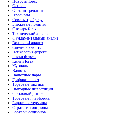
Новости forex
Основы
Онлайн трейдинг
Прогнозы
Советы трейдеру
Биржевые понятия
Словарь forex
Технический анализ
Фундаментальный анализ
Волновой анализ
Свечной анализ
Психология форекс
Риски форекс
Книги forex
Журналы
Валюты
Валютные пары
Графики валют
Торговые тактики
Выгодные инвестиции
Фондовый рынок
Торговые платформы
Биржевые термины
Стратегии опционы
Брокеры опционов