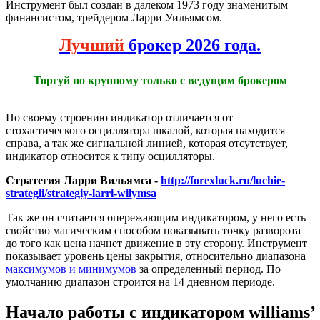
Инструмент был создан в далеком 1973 году знаменитым
финансистом, трейдером Ларри Уильямсом.
Лучший
брокер 2026 года.
Торгуй по крупному только с ведущим брокером
По своему строению индикатор отличается от
стохастического осциллятора шкалой, которая находится
справа, а так же сигнальной линией, которая отсутствует,
индикатор относится к типу осцилляторы.
Стратегия Ларри Вильямса -
http://forexluck.ru/luchie-
strategii/strategiy-larri-wilymsa
Так же он считается опережающим индикатором, у него есть
свойство магическим способом показывать точку разворота
до того как цена начнет движение в эту сторону. Инструмент
показывает уровень цены закрытия, относительно диапазона
максимумов и минимумов
за определенный период. По
умолчанию диапазон строится на 14 дневном периоде.
Начало работы с индикатором williams’