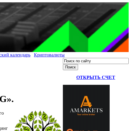
ский календарь
Криптовалюты
ОТКРЫТЬ СЧЕТ
G».
го
динг