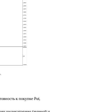
.
овность к покупке Put,
ыми индикаторами (зеленой и