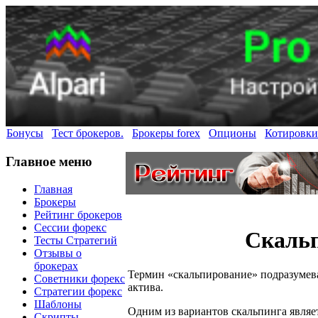
Бонусы
Тест брокеров.
Брокеры forex
Опционы
Котировки
Главное меню
Главная
Брокеры
Рейтинг брокеров
Сессии форекс
Скальп
Тесты Стратегий
Отзывы о
брокерах
Термин «скальпирование» подразумева
Советники форекс
актива.
Стратегии форекс
Шаблоны
Одним из вариантов скальпинга явля
Скрипты