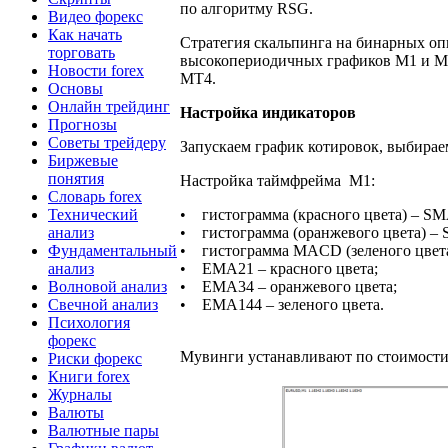
по алгоритму RSG.
Видео форекс
Как начать
Стратегия скальпинга на бинарных о
торговать
высокопериодичных графиков М1 и 
Новости forex
МТ4.
Основы
Онлайн трейдинг
Настройка индикаторов
Прогнозы
Советы трейдеру
Запускаем график котировок, выбира
Биржевые
понятия
Настройка таймфрейма М1:
Словарь forex
Технический
• гистограмма (красного цвета) – SM
анализ
• гистограмма (оранжевого цвета) – 
Фундаментальный
• гистограмма МАCD (зеленого цвета
анализ
• EMA21 – красного цвета;
Волновой анализ
• EMA34 – оранжевого цвета;
Свечной анализ
• EMA144 – зеленого цвета.
Психология
форекс
Мувинги устанавливают по стоимости
Риски форекс
Книги forex
Журналы
Валюты
Валютные пары