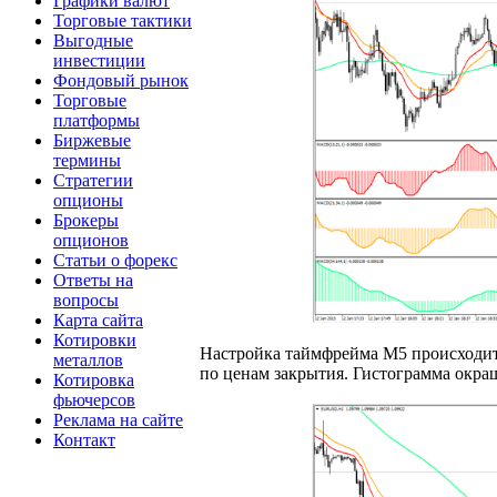
Графики валют
Торговые тактики
Выгодные
инвестиции
Фондовый рынок
Торговые
платформы
Биржевые
термины
Стратегии
опционы
Брокеры
опционов
Статьи о форекс
Ответы на
вопросы
Карта сайта
Котировки
Настройка таймфрейма M5 происходит
металлов
по ценам закрытия. Гистограмма окра
Котировка
фьючерсов
Реклама на сайте
Контакт