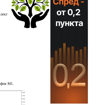
плект
афик М1.