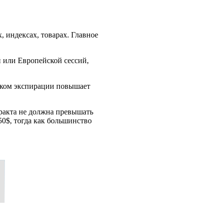
 индексах, товарах. Главное
й или Европейской сессий,
оком экспирации повышает
ракта не должна превышать
50$, тогда как большинство