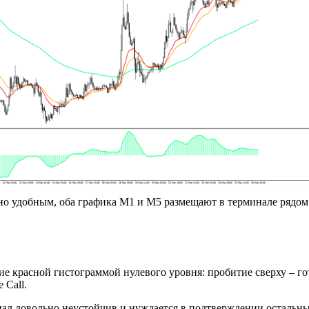
о удобным, оба графика M1 и M5 размещают в терминале рядом
 красной гистограммой нулевого уровня: пробитие сверху – гот
 Call.
нал довольно неустойчив и нуждается в подтверждении остальн