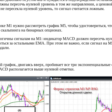
лжны пересечь нулевой уровень в том же направлении, а ценово
не пересекла нулевой уровень, то сигнал считается ложным.
ике М1 нужно рассмотреть график М5, чтобы удостовериться, ч
и скальпинга на бинарных опционах.
логичны сигналам на М1: индикатор MACD должен пересечь нуле
иться за остальными EMA. При этом не важно, если сигнал на М
адали.
й график, двигаясь вверх, пробивает все три экспоненциальные
ACD располагается выше нулевой отметки.