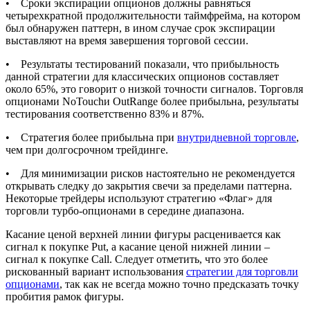
• Сроки экспирации опционов должны равняться
четырехкратной продолжительности таймфрейма, на котором
был обнаружен паттерн, в ином случае срок экспирации
выставляют на время завершения торговой сессии.
• Результаты тестирований показали, что прибыльность
данной стратегии для классических опционов составляет
около 65%, это говорит о низкой точности сигналов. Торговля
опционами NoTouchи OutRangе более прибыльна, результаты
тестирования соответственно 83% и 87%.
• Стратегия более прибыльна при
внутридневной торговле
,
чем при долгосрочном трейдинге.
• Для минимизации рисков настоятельно не рекомендуется
открывать следку до закрытия свечи за пределами паттерна.
Некоторые трейдеры используют стратегию «Флаг» для
торговли турбо-опционами в середине диапазона.
Касание ценой верхней линии фигуры расценивается как
сигнал к покупке Put, а касание ценой нижней линии –
сигнал к покупке Call. Следует отметить, что это более
рискованный вариант использования
стратегии для торговли
опционами
, так как не всегда можно точно предсказать точку
пробития рамок фигуры.