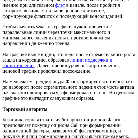
именно при длительном
флэт
в канале, после пробития
которого, возникает сильное ценовое движение,
формирующее флагшток с последующей консолидацией.
Чтобы выявить Флаг на графике, нужно провести 2
параллельные линии через точки максимального и
минимального значения цены в противоположном
направлении движению тренда.
На графике выше видно, что цена после стремительного роста
зашла на коррекцию, образовав
линии поддержки и
сопротивления
. Далее, пробив уровень сопротивления,
ценовой график продолжил восхождение.
На медвежьем тренде фигура Флаг формируется с точностью
до наоборот: после стремительного падения стоимость актива
начала консолидироваться, сформировав паттерн. На ценовом
графике это выглядит следующим образом.
Торговый алгоритм
Безиндикаторная стратегия бинарных опционов«Флаг»
предполагает покупку опциона Call при формировании
одноименной фигуры, развернутой флагштоком вниз, и
покупку Put при формировании фигуры флагштоком вверх.