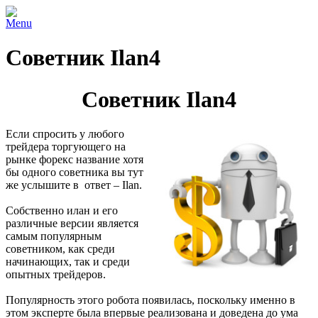
Menu
Советник Ilan4
Советник Ilan4
Если спросить у любого
трейдера торгующего на
рынке форекс название хотя
бы одного советника вы тут
же услышите в ответ – Ilan.
Собственно илан и его
различные версии является
самым популярным
советником, как среди
начинающих, так и среди
опытных трейдеров.
Популярность этого робота появилась, поскольку именно в
этом эксперте была впервые реализована и доведена до ума