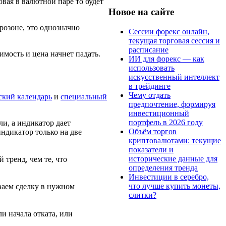
овая в валютной паре то будет
Новое на сайте
озоне, это однозначно
Сессии форекс онлайн,
текущая торговая сессия и
расписание
мость и цена начнет падать.
ИИ для форекс — как
использовать
искусственный интеллект
в трейдинге
Чему отдать
ский календарь
и
специальный
предпочтение, формируя
инвестиционный
портфель в 2026 году
и, а индикатор дает
Объём торгов
ндикатор только на две
криптовалютами: текущие
показатели и
исторические данные для
тренд, чем те, что
определения тренда
Инвестиции в серебро,
что лучше купить монеты,
ваем сделку в нужном
слитки?
и начала отката, или