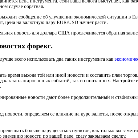
двинется цена инструмента, если ваша валюта выступает, как баз
ном случае обратная.
выходит сообщение об улучшении экономической ситуации в Евр
чит, цена на валютную пару EUR/USD начнет расти.
льная новость для доллара США прослеживается обратная зависи
овостях форекс.
 лучше всего использовать два таких инструмента как
экономиче
ть время выхода той или иной новости и составить план торговл
д как запланированных событий, так и спонтанных. Настройте и
.
ланированные новости дают более продолжительный и стабильный 
од новости, определяем ее влияние на курс валюты, после откры
ревышать больше пару десятков пунктов, как только вы заметил
значению новости по вашей паре, сразу закрываем сделку.