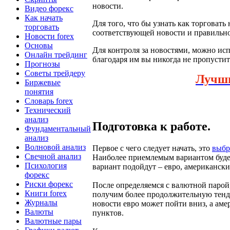
новости.
Видео форекс
Как начать
Для того, что бы узнать как торговать
торговать
соответствующей новости и правильно
Новости forex
Основы
Для контроля за новостями, можно ис
Онлайн трейдинг
благодаря им вы никогда не пропусти
Прогнозы
Советы трейдеру
Лучш
Биржевые
понятия
Словарь forex
Технический
анализ
Подготовка к работе.
Фундаментальный
анализ
Волновой анализ
Первое с чего следует начать, это
выбр
Свечной анализ
Наиболее приемлемым вариантом будет
Психология
вариант подойдут – евро, американски
форекс
Риски форекс
После определяемся с валютной парой
Книги forex
получим более продолжительную тенде
Журналы
новости евро может пойти вниз, а аме
Валюты
пунктов.
Валютные пары