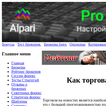
Бонусы
Тест брокеров.
Брокеры forex
Опционы
Котировки
Главное меню
Главная
Брокеры
Рейтинг брокеров
Сессии форекс
Как торгов
Тесты Стратегий
Отзывы о
брокерах
Советники форекс
Стратегии форекс
Торговля на новостях является наибол
Шаблоны
это с большой прогнозированостью по
Скрипты