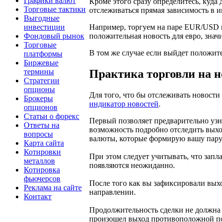
Графики валют
Кроме этого сразу определитесь, куда 
Торговые тактики
отслеживаться прямая зависимость в и
Выгодные
инвестиции
Например, торгуем на паре EUR/USD 
Фондовый рынок
положительная новость для евро, зна
Торговые
В том же случае если выйдет положите
платформы
Биржевые
термины
Практика торговли на н
Стратегии
опционы
Для того, что бы отслеживать новости
Брокеры
индикатор новостей
.
опционов
Статьи о форекс
Первый позволяет предварительно узна
Ответы на
возможность подробно отследить выхо
вопросы
валюты, которые формирую вашу пару
Карта сайта
Котировки
При этом следует учитывать, что зап
металлов
появляются неожиданно.
Котировка
фьючерсов
После того как вы зафиксировали вых
Реклама на сайте
направлении.
Контакт
Продолжительность сделки не должна п
произошел выход противоположной по 