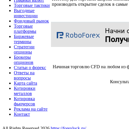
Графики валют
производить открытие сделок в самые
Торговые тактики
Выгодные
инвестиции
Фондовый рынок
Торговые
платформы
Биржевые
термины
Стратегии
опционы
Брокеры
опционов
Начиная торговлю CFD на любом из ф
Статьи о форекс
Ответы на
вопросы
Консульт
Карта сайта
Котировки
металлов
Котировка
фьючерсов
Реклама на сайте
Контакт
All Rights Reserved 2026
https://forexluck.ru/