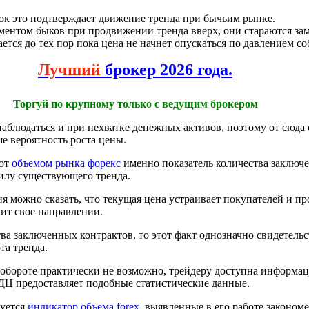
ок это подтверждает движение тренда при бычьим рынке.
ументом быков при продвижении тренда вверх, они стараются за
ется до тех пор пока цена не начнет опускаться по давлением со
Лучший
брокер 2026 года.
Торгуй по крупному только с ведущим брокером
аблюдаться и при нехватке денежных активов, поэтому от сюда 
ше вероятность роста цены.
уют
объемом рынка форекс
именно показатель количества заключ
силу существующего тренда.
я можно сказать, что текущая цена устраивает покупателей и пр
ит свое направлении.
а заключенных контрактов, то этот факт однозначно свидетельс
та тренда.
обороте практически не возможно, трейдеру доступна информац
ДЦ предоставляет подобные статистические данные.
зуется
индикатор объема forex
, выявленные в его работе законом