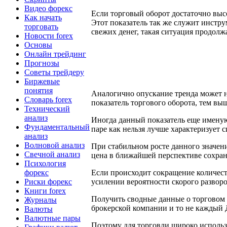
Видео форекс
Если торговый оборот достаточно выс
Как начать
Этот показатель так же служит инстр
торговать
свежих денег, такая ситуация продолжа
Новости forex
Основы
Онлайн трейдинг
Прогнозы
Советы трейдеру
Биржевые
понятия
Аналогично опускание тренда может н
Словарь forex
показатель торгового оборота, тем вы
Технический
анализ
Иногда данный показатель еще имен
Фундаментальный
паре как нельзя лучше характеризует 
анализ
Волновой анализ
При стабильном росте данного значени
Свечной анализ
цена в ближайшей перспективе сохран
Психология
форекс
Если происходит сокращение количеств
Риски форекс
усилении вероятности скорого разворо
Книги forex
Получить сводные данные о торговом 
Журналы
брокерской компании и то не каждый 
Валюты
Валютные пары
Поэтому для торговли широко исполь