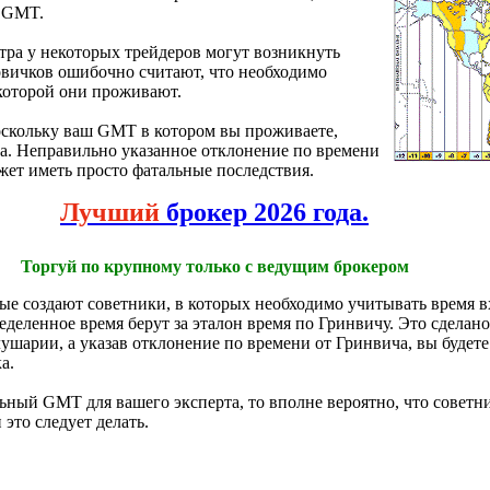
я GMT.
тра у некоторых трейдеров могут возникнуть
овичков ошибочно считают, что необходимо
 которой они проживают.
поскольку ваш GMT в котором вы проживаете,
а. Неправильно указанное отклонение по времени
ожет иметь просто фатальные последствия.
Лучший
брокер 2026 года.
Торгуй по крупному только с ведущим брокером
ые создают советники, в которых необходимо учитывать время вх
еделенное время берут за эталон время по Гринвичу. Это сделано
ушарии, а указав отклонение по времени от Гринвича, вы будете
а.
льный GMT для вашего эксперта, то вполне вероятно, что совет
 это следует делать.