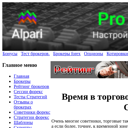
Бонусы
Тест брокеров.
Брокеры forex
Опционы
Котировки
Главное меню
Главная
Брокеры
Рейтинг брокеров
Сессии форекс
Время в торгов
Тесты Стратегий
Отзывы о
брокерах
Советники форекс
Стратегии форекс
Очень многие советники, торговые та
Шаблоны
а если более, точнее, к временной зон
Скрипты