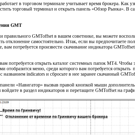
аботает в торговом терминале учитывает время брокера. Как уз
устить торговый терминал и открыть панель «Обзор Рынка». В с
нения GMT
ки правильного GMToffset в вашем советнике, вы можете воспол
ть отклонение самостоятельно. Итак, если вы предпочитаете по
, вам потребуется произвести скачивание индикатора GMToffset 
 вам потребуется открыть каталог системных папок МТ4. Чтобы 
ми отобразится меню, среди которого вам потребуется открыть 
названием indicators и сбросьте в нее заранее скачанный GMToff
 панели «Навигатор» вызвав правой кнопкой мыши дополнитель
 войдите в раздел индикаторов и перетащите GMToffset на граф