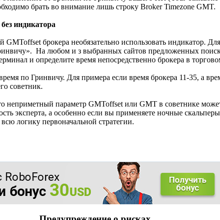
обходимо брать во внимание лишь строку Broker Timezone GMT.
 без индикатора
й GMToffset брокера необязательно использовать индикатор. Дл
Гринвичу». На любом и з выбранных сайтов предложенных поис
ерминал и определите время непосредственно брокера в торгово
ремя по Гринвичу. Для примера если время брокера 11-35, а врем
го советник.
что неприметный параметр GMToffset или GMT в советнике може
сть эксперта, а особенно если вы применяете ночные скальперы,
 всю логику первоначальной стратегии.
Предупреждение о рисках.