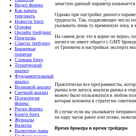
зачастую данный параметр называетс
Видео форекс
Как начать
Однако при настройке данного параме
торговать
трудности. Так, подавляющее число н
Новости forex
указывать лишь ту временную зону, в
Основы
Онлайн трейдинг
На самом деле это в корне не верно, 
Прогнозы
ничего не имеет общего с GMT брокер
Советы трейдеру
от Гринвича в настройках эксперта м
Биржевые
понятия
Словарь forex
Технический
анализ
Фундаментальный
анализ
Практически все программисты, котор
Волновой анализ
рынка или запуск анализа рынка в опр
Свечной анализ
можно было пользоваться в любом пол
Психология
которая заложена в стратегии советник
форекс
Риски форекс
В случае если вы указываете неправи
Книги forex
на пару часов ранее или позже, нежели
Журналы
Валюты
Время брокера и время трейдера
Валютные пары