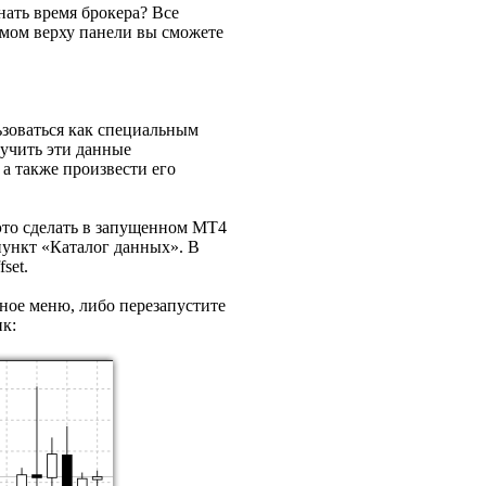
нать время брокера? Все
амом верху панели вы сможете
ьзоваться как специальным
лучить эти данные
а также произвести его
это сделать в запущенном МТ4
пункт «Каталог данных». В
set.
ное меню, либо перезапустите
ик: