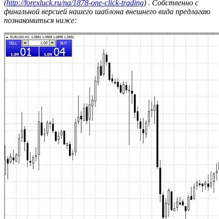
(
http://forexluck.ru/na/1878-one-click-trading
) . Собственно с
финальной версией нашего шаблона внешнего вида предлагаю
познакомиться ниже: