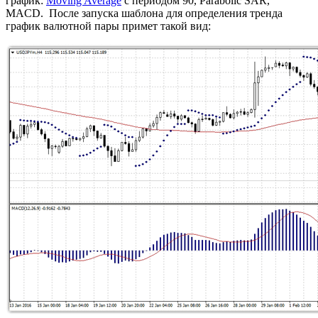
график:
Moving Average
с периодом 90, Parabolic SAR,
MACD. После запуска шаблона для определения тренда
график валютной пары примет такой вид: