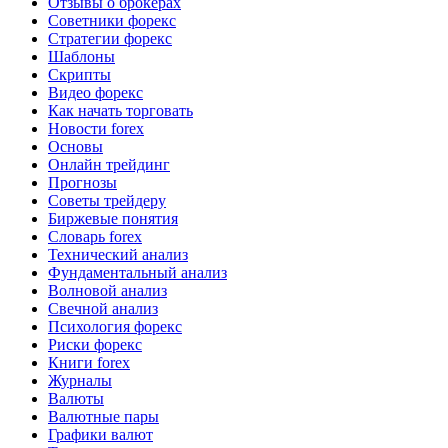
Отзывы о брокерах
Советники форекс
Стратегии форекс
Шаблоны
Скрипты
Видео форекс
Как начать торговать
Новости forex
Основы
Онлайн трейдинг
Прогнозы
Советы трейдеру
Биржевые понятия
Словарь forex
Технический анализ
Фундаментальный анализ
Волновой анализ
Свечной анализ
Психология форекс
Риски форекс
Книги forex
Журналы
Валюты
Валютные пары
Графики валют