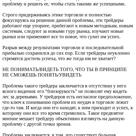
проблему и решить ее, чтобы стать такими же успешными.
Строго придерживаясь этике торговли и полностью
фокусируясь на решении данной проблемы, эти трейдеры
работают еще упорнее, прибегают к новым методикам, новым
системам, следуют за новыми гуру рынка, изучают новые
рынки или применяют все то новое, что сулит им успех.
Разрыв между результатами торговли и последовательной
прибылью сохранился до сих пор. Если трейдеры неуклонно
стремятся достичь успеха, что же тогда им не хватает?
НЕ ПОНИМАТЬ/ВИДЕТЬ ТОГО, ЧТО ТЫ В ПРИНЦИПЕ
НЕ СМОЖЕШЬ ПОНЯТЬ/УВИДЕТЬ
Проблема такого трейдера заключается в отсутствии у него
ясного видения: его “близорукость” не позволят ему видеть
лес за деревьями. У трейдеров есть негласное предположение,
что ключ к пониманию проблем их неудач в торговле лежит
где-то там. И когда они его находят, к ним приходит и успех, к
которому они все это время стремились. Такое предвзятое
мнение мешает трейдеру объективно взглянуть на данную
проблему с другой точки зрения.
Проблема заключается в том, что существует большая