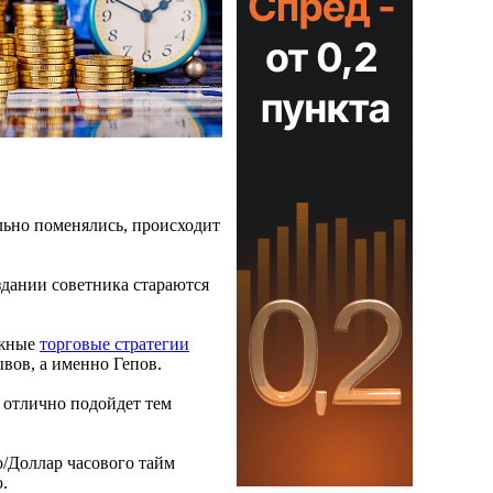
льно поменялись, происходит
здании советника стараются
ожные
торговые стратегии
ывов, а именно Гепов.
н отлично подойдет тем
о/Доллар часового тайм
.