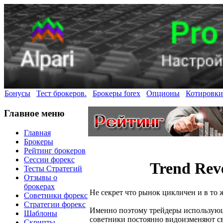
Бонусы
Тест брокеров.
Брокеры forex
Опционы
Котировки
Главное меню
Главная
Брокеры
Рейтинг брокеров
Сессии форекс
Trend Rev
Тесты Стратегий
Отзывы о
брокерах
Не секрет что рынок цикличен и в то 
Советники форекс
Стратегии форекс
Именно поэтому трейдеры использующ
Шаблоны
советники постоянно видоизменяют св
Скрипты