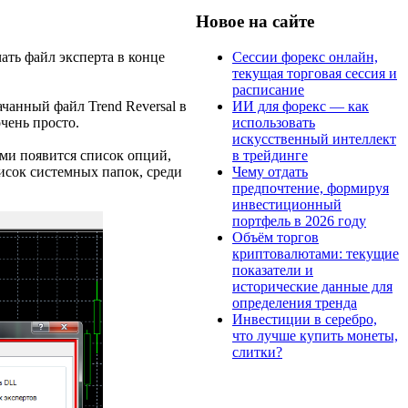
Новое на сайте
Сессии форекс онлайн,
чать файл эксперта в конце
текущая торговая сессия и
расписание
ИИ для форекс — как
чанный файл Trend Reversal в
использовать
чень просто.
искусственный интеллект
в трейдинге
ами появится список опций,
Чему отдать
писок системных папок, среди
предпочтение, формируя
инвестиционный
портфель в 2026 году
Объём торгов
криптовалютами: текущие
показатели и
исторические данные для
определения тренда
Инвестиции в серебро,
что лучше купить монеты,
слитки?