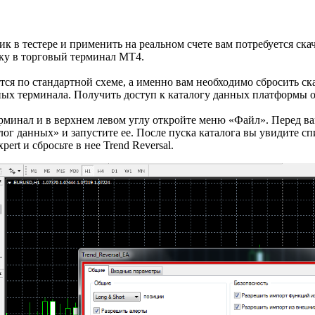
к в тестере и применить на реальном счете вам потребуется ска
овку в торговый терминал МТ4.
ся по стандартной схеме, а именно вам необходимо сбросить ска
ых терминала. Получить доступ к каталогу данных платформы о
ерминал и в верхнем левом углу откройте меню «Файл». Перед в
ог данных» и запустите ее. После пуска каталога вы увидите с
ert и сбросьте в нее Trend Reversal.