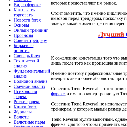
которые предоставляет им рынок.
Видео форекс
Как начать
Стоит заметить, что именно циклично
торговать
вызовов перед трейдером, поскольку п
Новости forex
знает, в какой момент стратегия перес
Основы
Онлайн трейдинг
Лучший
Прогнозы
Советы трейдеру
Биржевые
понятия
Словарь forex
К сожалению констатация того что ры
Технический
лишь после того как произошла значит
анализ
Фундаментальный
Именно поэтому профессиональные тре
анализ
внедрить две и более абсолютно прот
Волновой анализ
Свечной анализ
Советник Trend Reversal – это торго
Психология
форекс
, а именно контр трендовую Tre
форекс
Риски форекс
Советник Trend Reversal не используе
Книги forex
трейдерам, у которых малый размер де
Журналы
Валюты
Trend Reversal мультивалютный, одна
Валютные пары
фрейма. Для того чтобы применять эк