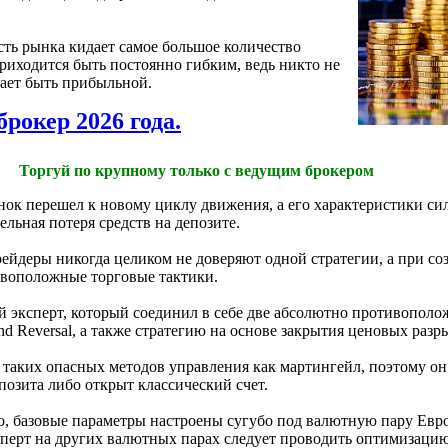
сть рынка кидает самое большое количество
риходится быть постоянно гибким, ведь никто не
тает быть прибыльной.
брокер 2026 года.
Торгуй по крупному только с ведущим брокером
нок перешел к новому циклу движения, а его характеристики си
ельная потеря средств на депозите.
йдеры никогда целиком не доверяют одной стратегии, а при со
ивоположные торговые тактики.
вый эксперт, который соединил в себе две абсолютно противопол
nd Reversal, а также стратегию на основе закрытия ценовых разр
т таких опасных методов управления как мартингейл, поэтому о
позита либо открыт классический счет.
ко, базовые параметры настроены сугубо под валютную пару Евр
сперт на других валютных парах следует проводить оптимизацию