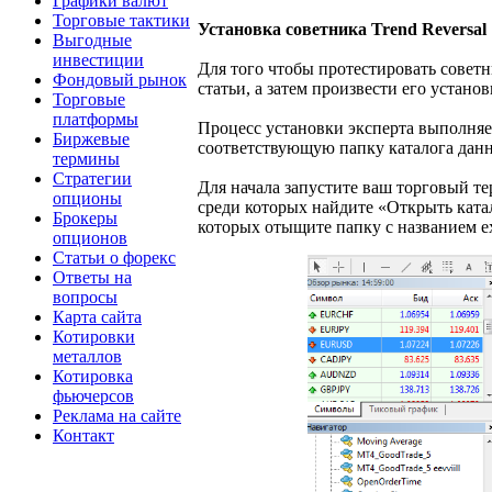
Графики валют
Торговые тактики
Установка советника Trend Reversal
Выгодные
инвестиции
Для того чтобы протестировать советни
Фондовый рынок
статьи, а затем произвести его устан
Торговые
платформы
Процесс установки эксперта выполняет
Биржевые
соответствующую папку каталога данн
термины
Стратегии
Для начала запустите ваш торговый т
опционы
среди которых найдите «Открыть катал
Брокеры
которых отыщите папку с названием exp
опционов
Статьи о форекс
Ответы на
вопросы
Карта сайта
Котировки
металлов
Котировка
фьючерсов
Реклама на сайте
Контакт