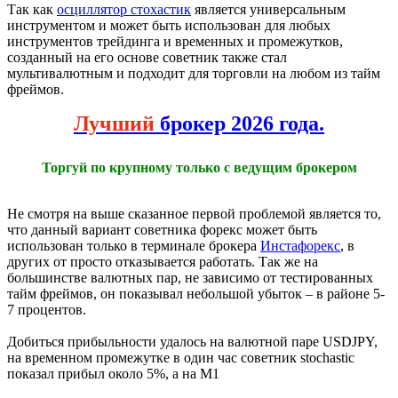
Так как
осциллятор стохастик
является универсальным
инструментом и может быть использован для любых
инструментов трейдинга и временных и промежутков,
созданный на его основе советник также стал
мультивалютным и подходит для торговли на любом из тайм
фреймов.
Лучший
брокер 2026 года.
Торгуй по крупному только с ведущим брокером
Не смотря на выше сказанное первой проблемой является то,
что данный вариант советника форекс может быть
использован только в терминале брокера
Инстафорекс
, в
других от просто отказывается работать. Так же на
большинстве валютных пар, не зависимо от тестированных
тайм фреймов, он показывал небольшой убыток – в районе 5-
7 процентов.
Добиться прибыльности удалось на валютной паре USDJPY,
на временном промежутке в один час советник stochastic
показал прибыл около 5%, а на М1