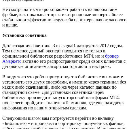
Не смотря на то, что робот может работать на любом тайм
фрейме, как показывает практика трендовые эксперты более
стабильно и эффективно ведут себя на интервалах от часового
и выше.
Установка советника
Дата создания советника 3 ma signal1 датируется 2012 годом.
Тем не менее данный эксперт находится не только в
официальной библиотеке разработчиков МТ4, но и
брокер
Амаркетс
активно его распространяет среди своих клиентов с
детальным описанием алгоритма торговли и настроек.
В виду того что робот присутствует в библиотеке вы можете
установить его двумя способами, а именно через терминал без
каких либо скачиваний, либо же через каталог данных по
стандартной схеме. Для установки советника через
библиотеку произведите запуск торговой платформы МТ4,
после чего пройдите в панель «Терминал», где еще находится
информация по вашим открытым сделкам.
Следующим шагом вам потребуется перейти во вкладку
«Библиотека» и произвести сортировку полученных файлов,
дабы в списке отображались только советники. В полученном