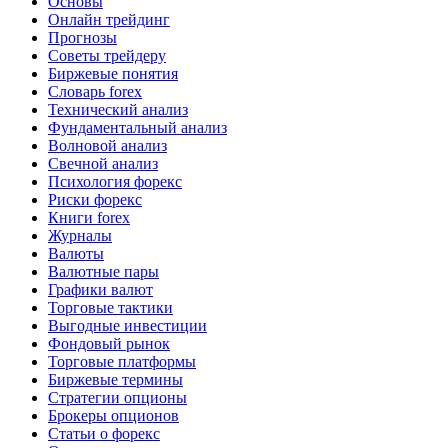
Основы
Онлайн трейдинг
Прогнозы
Советы трейдеру
Биржевые понятия
Словарь forex
Технический анализ
Фундаментальный анализ
Волновой анализ
Свечной анализ
Психология форекс
Риски форекс
Книги forex
Журналы
Валюты
Валютные пары
Графики валют
Торговые тактики
Выгодные инвестиции
Фондовый рынок
Торговые платформы
Биржевые термины
Стратегии опционы
Брокеры опционов
Статьи о форекс