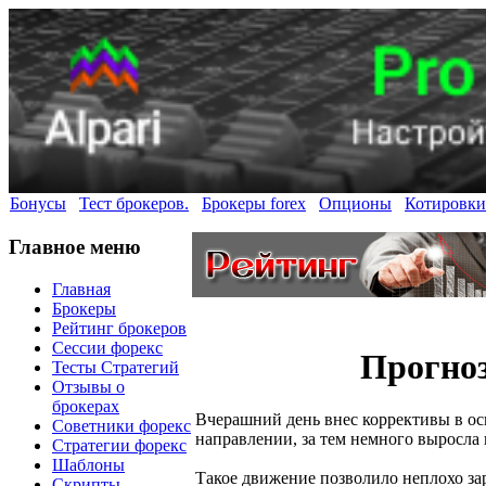
Бонусы
Тест брокеров.
Брокеры forex
Опционы
Котировки
Главное меню
Главная
Брокеры
Рейтинг брокеров
Сессии форекс
Прогноз
Тесты Стратегий
Отзывы о
брокерах
Вчерашний день внес коррективы в осн
Советники форекс
направлении, за тем немного выросла и
Стратегии форекс
Шаблоны
Такое движение позволило неплохо зар
Скрипты