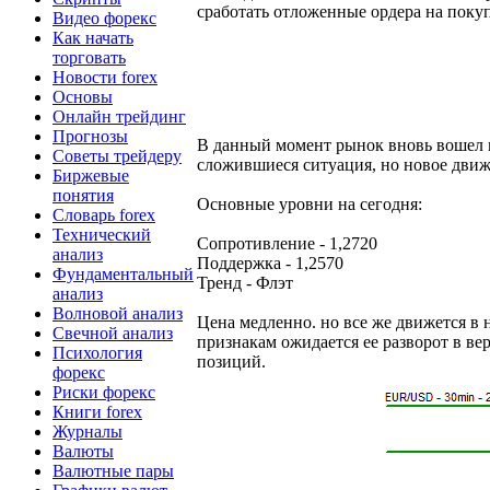
сработать отложенные ордера на поку
Видео форекс
Как начать
торговать
Новости forex
Основы
Онлайн трейдинг
Прогнозы
В данный момент рынок вновь вошел в 
Советы трейдеру
сложившиеся ситуация, но новое движе
Биржевые
понятия
Основные уровни на сегодня:
Словарь forex
Технический
Сопротивление - 1,2720
анализ
Поддержка - 1,2570
Фундаментальный
Тренд - Флэт
анализ
Волновой анализ
Цена медленно. но все же движется в
Свечной анализ
признакам ожидается ее разворот в ве
Психология
позиций.
форекс
Риски форекс
Книги forex
Журналы
Валюты
Валютные пары