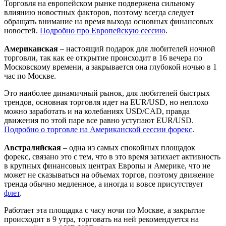
Торговля на европейском рынке подвержена сильному
влиянию новостных факторов, поэтому всегда следует
обращать внимание на время выхода основных финансовых
новостей.
Подробно про Европейскую сессию
.
Американская
– настоящий подарок для любителей ночной
торговли, так как ее открытие происходит в 16 вечера по
Московскому времени, а закрывается она глубокой ночью в 1
час по Москве.
Это наиболее динамичный рынок, для любителей быстрых
трендов, основная торговля идет на EUR/USD, но неплохо
можно заработать и на колебаниях USD/CAD, правда
движения по этой паре все равно уступают EUR/USD.
Подробно о торговле на Американской сессии форекс
.
Австралийская
– одна из самых спокойных площадок
форекс, связано это с тем, что в это время затихает активность
в крупных финансовых центрах Европы и Америке, что не
может не сказываться на объемах торгов, поэтому движение
тренда обычно медленное, а иногда и вовсе присутствует
флет
.
Работает эта площадка с часу ночи по Москве, а закрытие
происходит в 9 утра, торговать на ней рекомендуется на