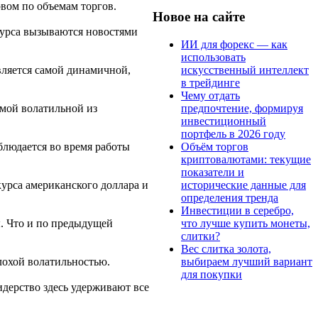
рвом по объемам торгов.
Новое на сайте
 курса вызываются новостями
ИИ для форекс — как
использовать
искусственный интеллект
вляется самой динамичной,
в трейдинге
Чему отдать
предпочтение, формируя
амой волатильной из
инвестиционный
портфель в 2026 году
Объём торгов
аблюдается во время работы
криптовалютами: текущие
показатели и
исторические данные для
курса американского доллара и
определения тренда
Инвестиции в серебро,
что лучше купить монеты,
ы. Что и по предыдущей
слитки?
Вес слитка золота,
выбираем лучший вариант
лохой волатильностью.
для покупки
идерство здесь удерживают все