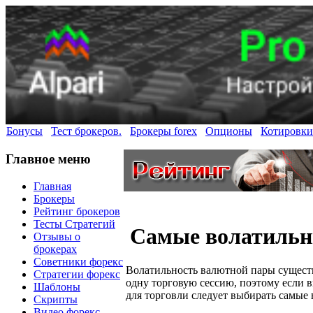
Бонусы
Тест брокеров.
Брокеры forex
Опционы
Котировки
Главное меню
Главная
Брокеры
Рейтинг брокеров
Тесты Стратегий
Самые волатильн
Отзывы о
брокерах
Советники форекс
Волатильность валютной пары существ
Стратегии форекс
одну торговую сессию, поэтому если в
Шаблоны
для торговли следует выбирать самые
Скрипты
Видео форекс