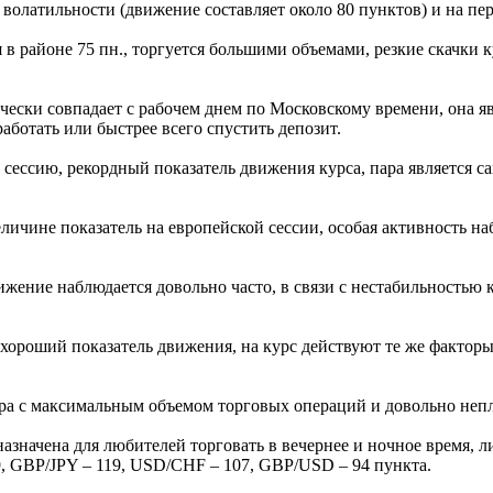
о волатильности (движение составляет около 80 пунктов) и на пе
 в районе 75 пн., торгуется большими объемами, резкие скачки
чески совпадает с рабочем днем по Московскому времени, она я
аботать или быстрее всего спустить депозит.
 сессию, рекордный показатель движения курса, пара является с
еличине показатель на европейской сессии, особая активность н
жение наблюдается довольно часто, в связи с нестабильностью 
 хороший показатель движения, на курс действуют те же фактор
ра с максимальным объемом торговых операций и довольно неп
азначена для любителей торговать в вечернее и ночное время, л
, GBP/JPY – 119, USD/CHF – 107, GBP/USD – 94 пункта.