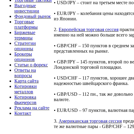
Торговые тактики
• USD/JPY – стоит на третьем месте п
Выгодные
инвестиции
• EUR/JPY – колебания цены находятся
Фондовый рынок
из Японии.
Торговые
платформы
2.
Европейская торговая сессия
практи
Биржевые
именно на ней можно больше всего зар
термины
Стратегии
• GBP/CHF – 150 пунктов в среднем за
опционы
представленных на рынке.
Брокеры
опционов
• GBP/JPY – 145 пунктов, второй по в
Статьи о форекс
Лондонской торговой площадки.
Ответы на
вопросы
• USD/CHF – 117 пунктов, хорошее дви
Карта сайта
надежностью швейцарского франка.
Котировки
металлов
• GBP/USD – 112 пн., так же довольно
Котировка
валюте.
фьючерсов
Реклама на сайте
• EUR/USD – 97 пунктов, валютная па
Контакт
3.
Американская торговая сессия
предн
те же валютные пары - GBP/CHF – 129