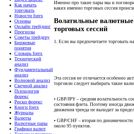
Именно про такие пары мы и поговорим
Как начать
каких именно торговых сессия проис
торговать
Новости forex
Волатильные валютные 
Основы
Онлайн трейдинг
торговых сессий
Прогнозы
Советы трейдеру
1. Если вы предпочитаете торговать н
Биржевые
понятия
Словарь forex
Технический
анализ
Фундаментальный
анализ
Эта сессия не отличается особенно ак
Волновой анализ
торговли следует выбирать такие вал
Свечной анализ
Психология
форекс
• GBP/JPY – средняя волатильность со
Риски форекс
состояния флета. Поэтому иногда движ
Книги forex
движения тренда не выходит за придел
Журналы
Валюты
• GBP/CHF – вторая по динамичности в
Валютные пары
около 95 пунктов.
Графики валют