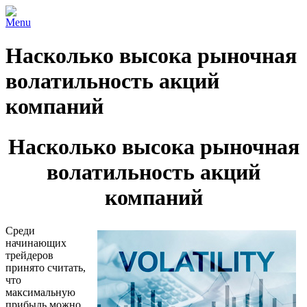
Menu
Насколько высока рыночная
волатильность акций
компаний
Насколько высока рыночная
волатильность акций
компаний
Среди
начинающих
трейдеров
принято считать,
что
максимальную
прибыль можно