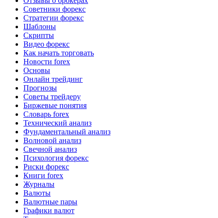
Отзывы о брокерах
Советники форекс
Стратегии форекс
Шаблоны
Скрипты
Видео форекс
Как начать торговать
Новости forex
Основы
Онлайн трейдинг
Прогнозы
Советы трейдеру
Биржевые понятия
Словарь forex
Технический анализ
Фундаментальный анализ
Волновой анализ
Свечной анализ
Психология форекс
Риски форекс
Книги forex
Журналы
Валюты
Валютные пары
Графики валют