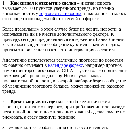
1.
Как сигнал к открытию сделки
– иногда новость
вызывает до 100 пунктов уверенного тренда, но именно
«иногда» поэтому
торговля на новостях
, никогда не считалось
сто процентною надежной стратегией на форекс.
Более правильным в этом случае будет не ловить новости, а
использовать их в качестве дополнительного фактора. К
примеру, сегодня предполагается интервенция Банка Японии,
как только выйдет это сообщение курс йены начнет падать,
причем это вовсе не значить, что интервенция состоится.
Аналогично используются различные прогнозы по новостям,
их обычно отмечают в
календаре форекс
, например прогноз
изменения торгового баланса США – 1, это только подтвердит
нисходящий тренд по доллару. Но в случае выхода
положительной новости, в которой наоборот будет сообщение
об увеличение торгового баланса, может произойти разворот
тренда.
2.
Время закрывать сделки
– это более логический
вариант, в отличие от первого, при приближении или выходе
негативной новости по отношению к вашей сделке, лучше не
рисковать, а сразу свернуть позицию.
Зачем дожидаться срабатывания стоп лосса и терпеть