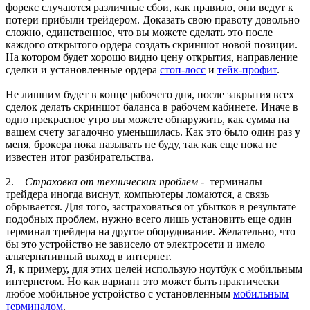
форекс случаются различные сбои, как правило, они ведут к
потери прибыли трейдером. Доказать свою правоту довольно
сложно, единственное, что вы можете сделать это после
каждого открытого ордера создать скриншот новой позиции.
На котором будет хорошо видно цену открытия, направление
сделки и установленные ордера
стоп-лосс
и
тейк-профит
.
Не лишним будет в конце рабочего дня, после закрытия всех
сделок делать скриншот баланса в рабочем кабинете. Иначе в
одно прекрасное утро вы можете обнаружить, как сумма на
вашем счету загадочно уменьшилась. Как это было один раз у
меня, брокера пока называть не буду, так как еще пока не
известен итог разбирательства.
2.
Страховка от технических проблем
- терминалы
трейдера иногда виснут, компьютеры ломаются, а связь
обрывается. Для того, застраховаться от убытков в результате
подобных проблем, нужно всего лишь установить еще один
терминал трейдера на другое оборудование. Желательно, что
бы это устройство не зависело от электросети и имело
альтернативный выход в интернет.
Я, к примеру, для этих целей использую ноутбук с мобильным
интернетом. Но как вариант это может быть практически
любое мобильное устройство с установленным
мобильным
терминалом
.