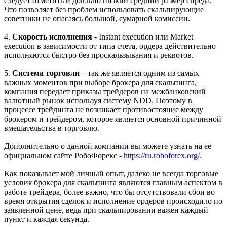
следует отметить и довльно низкий средний размер спреда.
Что позволяет без проблем использовать скальпирующие
советники не опасаясь большой, сумарной комиссии.
4.
Скорость исполнения
- Instant execution или Market
execution в зависимости от типа счета, ордера действительно
исполняются быстро без проскальзывания и реквотов.
5.
Система торговли
– так же является одним из самых
важных моментов при выборе брокера для скальпинга,
компания передает приказы трейдеров на межбанковский
валютный рынок используя систему NDD. Поэтому в
процессе трейдинга не возникает противостояние между
брокером и трейдером, которое является основной причинной
вмешательства в торговлю.
Дополнительно о данной компании вы можете узнать на ее
официальном сайте РобоФорекс -
https://ru.roboforex.org/
.
Как показывает мой личный опыт, далеко не всегда торговые
условия брокера для скальпинга являются главным аспектом в
работе трейдера, более важно, что бы отсутствовали сбои во
время открытия сделок и исполнение ордеров происходило по
заявленной цене, ведь при скальпировании важен каждый
пункт и каждая секунда.