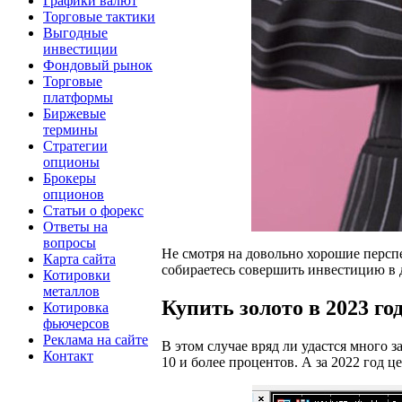
Графики валют
Торговые тактики
Выгодные
инвестиции
Фондовый рынок
Торговые
платформы
Биржевые
термины
Стратегии
опционы
Брокеры
опционов
Статьи о форекс
Ответы на
вопросы
Не смотря на довольно хорошие перспе
Карта сайта
собираетесь совершить инвестицию в 
Котировки
металлов
Купить золото в 2023 год
Котировка
фьючерсов
Реклама на сайте
В этом случае вряд ли удастся много 
Контакт
10 и более процентов. А за 2022 год ц