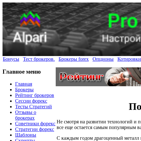
Бонусы
Тест брокеров.
Брокеры forex
Опционы
Котировки
Главное меню
Главная
Брокеры
Рейтинг брокеров
Сессии форекс
По
Тесты Стратегий
Отзывы о
брокерах
Не смотря на развитии технологий и 
Советники форекс
все еще остается самым популярным в
Стратегии форекс
Шаблоны
С каждым годом драгоценный металл 
Скрипты