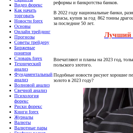
реформы и банкротства банков.
Видео форекс
Как начать
В 2022 году национальные банки, раз
торговать
запасы, купив за год 862 тонны драго
Новости forex
за последние 50 лет.
Основы
Онлайн трейдинг
Лучший
Прогнозы
Советы трейдеру
Биржевые
понятия
Словарь forex
Впечатляют и планы на 2023 год, тол
Технический
польского злотого.
анализ
Фундаментальный
Подобные новости рисуют хорошие пер
анализ
золото в 2023 году?
Волновой анализ
Свечной анализ
Психология
форекс
Риски форекс
Книги forex
Журналы
Валюты
Валютные пары