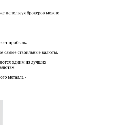
к же используя брокеров можно
есет прибыль.
же самые стабильные валюты.
таются одним из лучших
валютам.
ого металла -