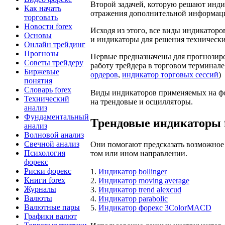
Второй задачей, которую решают инди
Как начать
отражения дополнительной информаци
торговать
Новости forex
Исходя из этого, все виды индикатор
Основы
и индикаторы для решения технически
Онлайн трейдинг
Прогнозы
Первые предназначены для прогнозиро
Советы трейдеру
работу трейдера в торговом терминале
Биржевые
ордеров
,
индикатор торговых сессий
)
понятия
Словарь forex
Виды индикаторов применяемых на фор
Технический
на трендовые и осцилляторы.
анализ
Фундаментальный
Трендовые индикаторы f
анализ
Волновой анализ
Свечной анализ
Они помогают предсказать возможное 
Психология
том или ином направлении.
форекс
Риски форекс
1.
Индикатор bollinger
Книги forex
2.
Индикатор moving average
Журналы
3.
Индикатор trend alexcud
Валюты
4.
Индикатор parabolic
Валютные пары
5.
Индикатор форекс 3ColorMACD
Графики валют