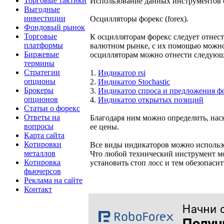
Торговые тактики
Использование данных инструментов 
Выгодные
инвестиции
Осцилляторы форекс (forex).
Фондовый рынок
Торговые
К осцилляторам форекс следует отнес
платформы
валютном рынке, с их помощью можно 
Биржевые
осцилляторам можно отнести следующ
термины
Стратегии
1.
Индикатор rsi
опционы
2.
Индикатор Stochastic
Брокеры
3.
Индикатор спроса и предложения ф
опционов
4.
Индикатор открытых позиций
Статьи о форекс
Ответы на
Благодаря ним можно определить, нас
вопросы
ее цены.
Карта сайта
Котировки
Все виды индикаторов можно использо
металлов
Что любой технический инструмент мо
Котировка
установить стоп лосс и тем обезопасит
фьючерсов
Реклама на сайте
Контакт