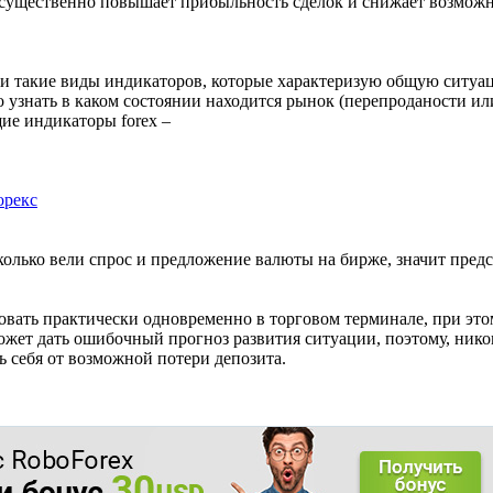
существенно повышает прибыльность сделок и снижает возможно
ти такие виды индикаторов, которые характеризую общую ситуа
узнать в каком состоянии находится рынок (перепроданости ил
ие индикаторы forex –
орекс
колько вели спрос и предложение валюты на бирже, значит пред
вать практически одновременно в торговом терминале, при этом
жет дать ошибочный прогноз развития ситуации, поэтому, нико
ь себя от возможной потери депозита.