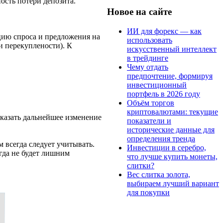
сть потери депозита.
Новое на сайте
ИИ для форекс — как
цию спроса и предложения на
использовать
и перекуплености). К
искусственный интеллект
в трейдинге
Чему отдать
предпочтение, формируя
инвестиционный
портфель в 2026 году
Объём торгов
криптовалютами: текущие
сказать дальнейшее изменение
показатели и
исторические данные для
определения тренда
 всегда следует учитывать.
Инвестиции в серебро,
гда не будет лишним
что лучше купить монеты,
слитки?
Вес слитка золота,
выбираем лучший вариант
для покупки