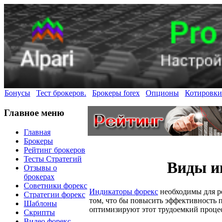
Бонусы
Тест брокеров.
Брокеры forex
Опционы
Котировки
Главное меню
Главная
Брокеры
Рейтинг брокеров
Тесты Стратегий
Виды ин
Отзывы о
брокерах
Советники форекс
Индикаторы форекс
необходимы для ре
Стратегии форекс
том, что бы повысить эффективность п
Шаблоны
оптимизируют этот трудоемкий процес
Скрипты
Видео форекс