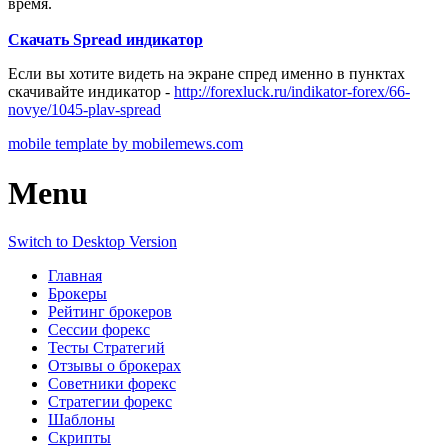
время.
Скачать Spread индикатор
Если вы хотите видеть на экране спред именно в пунктах
скачивайте индикатор -
http://forexluck.ru/indikator-forex/66-
novye/1045-plav-spread
mobile template by mobilemews.com
Menu
Switch to Desktop Version
Главная
Брокеры
Рейтинг брокеров
Сессии форекс
Тесты Стратегий
Отзывы о брокерах
Советники форекс
Стратегии форекс
Шаблоны
Скрипты