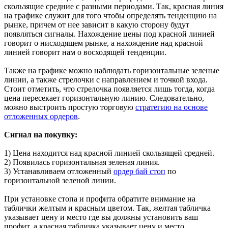
скользящие средние с разными периодами. Так, красная линия
на графике служит для того чтобы определять тенденцию на
рынке, причем от нее зависит в какую сторону будут
появляться сигналы. Нахождение цены под красной линией
говорит о нисходящем рынке, а нахождение над красной
линией говорит нам о восходящей тенденции.
Также на графике можно наблюдать горизонтальные зеленые
линии, а также стрелочки с направлением и точкой входа.
Стоит отметить, что стрелочка появляется лишь тогда, когда
цена пересекает горизонтальную линию. Следовательно,
можно выстроить простую торговую
стратегию на основе
отложенных ордеров
.
Сигнал на покупку:
1) Цена находится над красной линией скользящей средней.
2) Появилась горизонтальная зеленая линия.
3) Устанавливаем отложенный
ордер бай стоп
по
горизонтальной зеленой линии.
При установке стопа и профита обратите внимание на
таблички желтым и красным цветом. Так, желтая табличка
указывает цену и место где вы должны установить ваш
профит, а красная табличка указывает цену и место