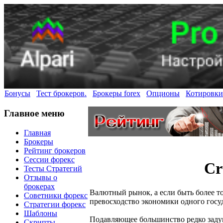
Бонусы
Тест брокеров.
Брокеры forex
Опционы
Котировки
Главное меню
Главная
Брокеры
Рейтинг брокеров
Сессии форекс
Cr
Тесты Стратегий
Отзывы о
брокерах
Валютный рынок, а если быть более 
Советники форекс
превосходство экономики одного госуд
Стратегии форекс
Шаблоны
Подавляющее большинство редко задум
Скрипты