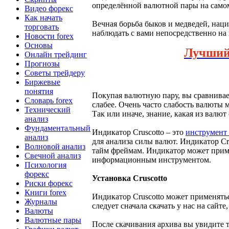
определённой валютной пары на само
Видео форекс
Как начать
Вечная борьба быков и медведей, нац
торговать
наблюдать с вами непосредственно на 
Новости forex
Основы
Лучши
Онлайн трейдинг
Прогнозы
Советы трейдеру
Биржевые
понятия
Покупая валютную пару, вы сравнивает
Словарь forex
слабее. Очень часто слабость валюты 
Технический
Так или иначе, знание, какая из валют
анализ
Фундаментальный
Индикатор Cruscotto – это
инструмент 
анализ
для анализа силы валют. Индикатор C
Волновой анализ
тайм фреймам. Индикатор может примен
Свечной анализ
информационным инструментом.
Психология
форекс
Установка Cruscotto
Риски форекс
Книги forex
Индикатор Cruscotto может применять
Журналы
следует сначала скачать у нас на сайт
Валюты
Валютные пары
После скачивания архива вы увидите 