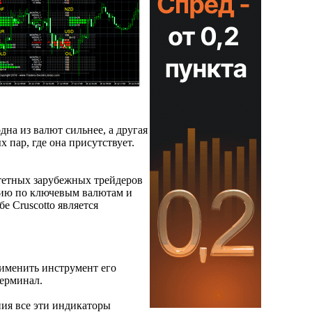
дна из валют сильнее, а другая
 пар, где она присутствует.
итетных зарубежных трейдеров
ацию по ключевым валютам и
е Cruscotto является
рименить инструмент его
терминал.
ния все эти индикаторы