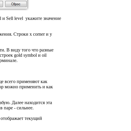
 и Sell level укажите значение
ния. Строки x corner и y
и. В виду того что разные
роек gold symbol и oil
ерминале.
ще всего применяют как
ор можно применить и как
бую. Далее находится эта
 паре - сильнее.
о отображает текущий