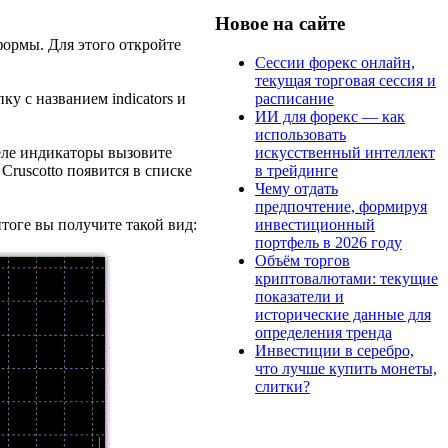
Новое на сайте
формы. Для этого откройте
Сессии форекс онлайн,
текущая торговая сессия и
расписание
у с названием indicators и
ИИ для форекс — как
использовать
искусственный интеллект
еле индикаторы вызовите
в трейдинге
ruscotto появится в списке
Чему отдать
предпочтение, формируя
инвестиционный
тоге вы получите такой вид:
портфель в 2026 году
Объём торгов
криптовалютами: текущие
показатели и
исторические данные для
определения тренда
Инвестиции в серебро,
что лучше купить монеты,
слитки?