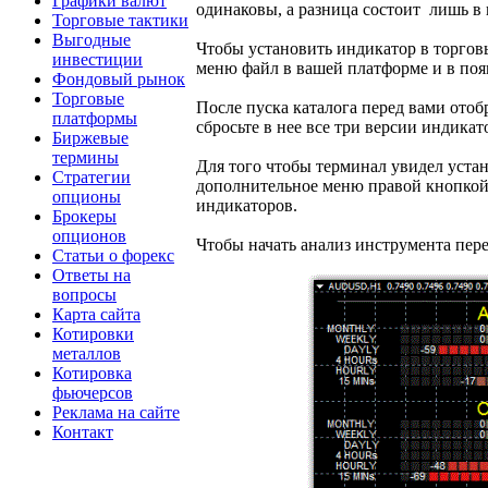
Графики валют
одинаковы, а разница состоит лишь в 
Торговые тактики
Выгодные
Чтобы установить индикатор в торгов
инвестиции
меню файл в вашей платформе и в по
Фондовый рынок
Торговые
После пуска каталога перед вами отоб
платформы
сбросьте в нее все три версии индикат
Биржевые
термины
Для того чтобы терминал увидел уста
Стратегии
дополнительное меню правой кнопкой 
опционы
индикаторов.
Брокеры
опционов
Чтобы начать анализ инструмента пере
Статьи о форекс
Ответы на
вопросы
Карта сайта
Котировки
металлов
Котировка
фьючерсов
Реклама на сайте
Контакт