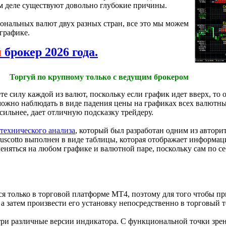
м деле существуют довольно глубокие причины.
иональных валют двух разных стран, все это мы можем
графике.
й
брокер 2026 года.
Торгуй по крупному только с ведущим брокером
е силу каждой из валют, поскольку если график идет вверх, то о
можно наблюдать в виде падения цены на графиках всех валютных
 сильнее, дает отличную подсказку трейдеру.
технического анализа
, который был разработан одним из автор
ruscotto выполнен в виде таблицы, которая отображает информ
яться на любом графике и валютной паре, поскольку сам по себ
ся только в торговой платформе МТ4, поэтому для того чтобы п
е, а затем произвести его установку непосредственно в торговый 
три различные версии индикатора. С функциональной точки зре