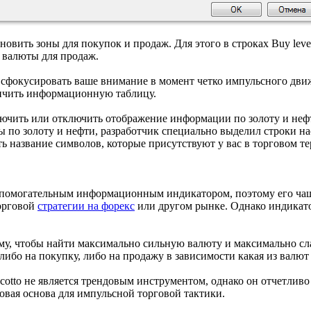
новить зоны для покупок и продаж. Для этого в строках Buy level
и валюты для продаж.
сфокусировать ваше внимание в момент четко импульсного движе
личить информационную таблицу.
лючить или отключить отображение информации по золоту и нефт
по золоту и нефти, разработчик специально выделил строки наст
ть название символов, которые присутствуют у вас в торговом т
 вспомогательным информационным индикатором, поэтому его ча
орговой
стратегии на форекс
или другом рынке. Однако индикат
ому, чтобы найти максимально сильную валюту и максимально сла
ибо на покупку, либо на продажу в зависимости какая из валют в
scotto не является трендовым инструментом, однако он отчетлив
овая основа для импульсной торговой тактики.