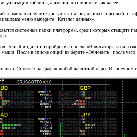
визуализации таблицы, а именно по ширине и так далее.
ый терминал получите доступ к каталогу данных торговый плат
явившемся меню выберите «Каталог данных».
разятся системные папки платформы, среди которых отыщите папк
ора.
новленный индикатор пройдите в панель «Навигатор» и на разд
мыши. После в списке опций выберите «Обновить» после чего C
тащите Cruscotto на график любой валютной пары. В конечном и