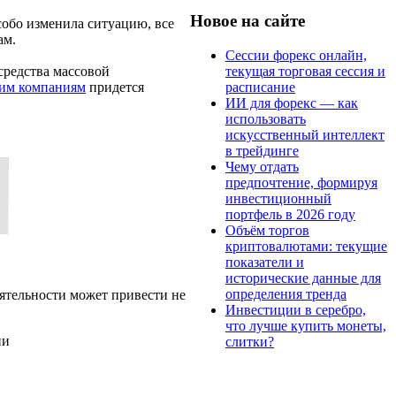
Новое на сайте
собо изменила ситуацию, все
ам.
Сессии форекс онлайн,
текущая торговая сессия и
средства массовой
расписание
ким компаниям
придется
ИИ для форекс — как
использовать
искусственный интеллект
в трейдинге
Чему отдать
предпочтение, формируя
инвестиционный
портфель в 2026 году
Объём торгов
криптовалютами: текущие
показатели и
исторические данные для
определения тренда
ятельности может привести не
Инвестиции в серебро,
что лучше купить монеты,
ии
слитки?