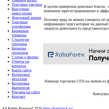
Графики валют
Торговые тактики
В целом намерения довольно благие, н
Выгодные
компании зарегистрированные в оффш
инвестиции
Фондовый рынок
Поэтому вряд ли можно говорить об эф
Торговые
информации через которые на данный
платформы
свернуть деятельность представительс
Биржевые
термины
Стратегии
опционы
Брокеры
опционов
Статьи о форекс
Ответы на
вопросы
Карта сайта
Котировки
металлов
Начиная торговлю CFD на любом из ф
Котировка
фьючерсов
Реклама на сайте
Консульт
Контакт
All Rights Reserved 2026
https://forexluck.ru/