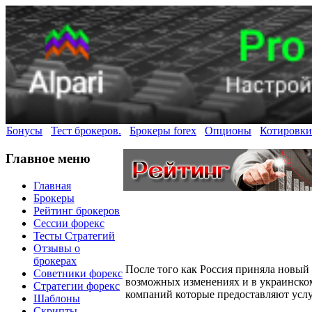
Бонусы
Тест брокеров.
Брокеры forex
Опционы
Котировки
Главное меню
Главная
Брокеры
Рейтинг брокеров
Сессии форекс
Тесты Стратегий
Отзывы о
брокерах
После того как Россия приняла новый 
Советники форекс
возможных изменениях и в украинском
Стратегии форекс
компаний которые предоставляют услу
Шаблоны
Скрипты