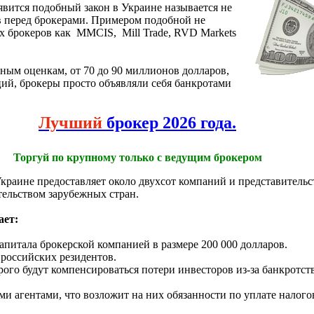
вится подобный закон в Украине называется не
в перед брокерами. Примером подобной не
х брокеров как MMCIS, Mill Trade, RVD Markets
ным оценкам, от 70 до 90 миллионов долларов,
ий, брокеры просто объявляли себя банкротами
Лучший
брокер 2026 года.
Торгуй по крупному только с ведущим брокером
раине предоставляет около двухсот компаний и представительст
тельством зарубежных стран.
ает:
апитала брокерской компанией в размере 200 000 долларов.
 российских резидентов.
ого будут компенсироваться потери инвесторов из-за банкротст
и агентами, что возложит на них обязанности по уплате налогов 