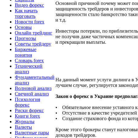
Основной причиной почему может поя
Видео форекс
защищенность трейдеров и инвесторо
Как начать
защищенности стало банкротство таки
торговать
и т.д.
Новости forex
Основы
Инвесторы потеряли, по приблизитель
Онлайн трейдинг
не получив даже частичных компенсац
Прогнозы
и прекращали выплаты.
Советы трейдеру
Биржевые
понятия
Словарь forex
Технический
анализ
Фундаментальный
На данный момент услуги дилинга в Ук
анализ
лучшем случае, регулируется законода
Волновой анализ
Свечной анализ
Закон о форекс в Украине предполаг
Психология
форекс
• Обязательное внесение уставного к
Риски форекс
• Отсутствие в качестве учредителей
Книги forex
• Создание страхового фонда из котор
Журналы
Валюты
Кроме этого брокеры станут налоговым
Валютные пары
доходов трейдеров.