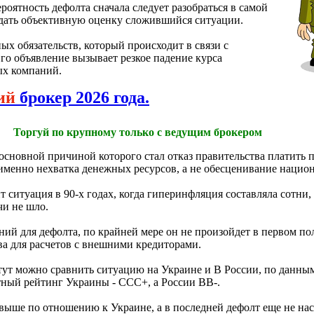
роятность дефолта сначала следует разобраться в самой
о дать объективную оценку сложившийся ситуации.
ых обязательств, который происходит в связи с
го объявление вызывает резкое падение курса
ых компаний.
ий
брокер 2026 года.
Торгуй по крупному только с ведущим брокером
основной причиной которого стал отказ правительства платить п
именно нехватка денежных ресурсов, а не обесценивание наци
ситуация в 90-х годах, когда гиперинфляция составляла сотни,
чи не шло.
ий для дефолта, по крайней мере он не произойдет в первом по
тва для расчетов с внешними кредиторами.
 тут можно сравнить ситуацию на Украине и В России, по данны
итный рейтинг Украины - ССС+, а России ВВ-.
к выше по отношению к Украине, а в последней дефолт еще не нас