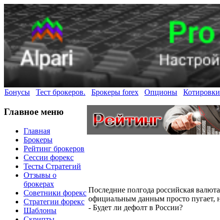
Бонусы
Тест брокеров.
Брокеры forex
Опционы
Котировки
Главное меню
Главная
Брокеры
Рейтинг брокеров
Сессии форекс
Тесты Стратегий
Отзывы о
брокерах
Последние полгода российская валюта
Советники форекс
официальным данным просто пугает, н
Стратегии форекс
- Будет ли дефолт в России?
Шаблоны
Скрипты