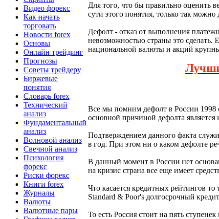
Для того, что бы правильно оценить ве
Видео форекс
сути этого понятия, только так можн
Как начать
торговать
Дефолт - отказ от выполнения платежн
Новости forex
невозможностью страны это сделать. Е
Основы
национальной валюты и акций крупн
Онлайн трейдинг
Прогнозы
Лучш
Советы трейдеру
Биржевые
понятия
Словарь forex
Технический
Все мы помним дефолт в России 1998 
анализ
основной причиной дефолта является 
Фундаментальный
анализ
Подтверждением данного факта служит 
Волновой анализ
в год. При этом ни о каком дефолте ре
Свечной анализ
Психология
В данный момент в России нет основан
форекс
на кризис страна все еще имеет средс
Риски форекс
Книги forex
Что касается кредитных рейтингов то
Журналы
Standard & Poor's долгосрочный кред
Валюты
Валютные пары
То есть Россия стоит на пять ступене