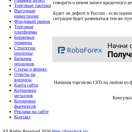
Графики валют
говорить о неком запасе кредитного р
Торговые тактики
Выгодные
Будет ли дефолт в России - если оце
инвестиции
ситуация будет развиваться тем же пу
Фондовый рынок
Торговые
платформы
Биржевые
термины
Стратегии
опционы
Брокеры
опционов
Статьи о форекс
Ответы на
вопросы
Начиная торговлю CFD на любом из ф
Карта сайта
Котировки
металлов
Консульт
Котировка
фьючерсов
Реклама на сайте
Контакт
All Rights Reserved 2026
https://forexluck.ru/