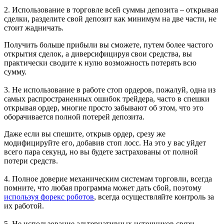
2. Использование в торговле всей суммы депозита – открывая
сделки, разделите свой депозит как минимум на две части, не
стоит жадничать.
Получить больше прибыли вы сможете, путем более частого
открытия сделок, а диверсифицируя свои средства, вы
практически сводите к нулю возможность потерять всю
сумму.
3. Не использование в работе стоп ордеров, пожалуй, одна из
самых распространенных ошибок трейдера, часто в спешки
открывая ордер, многие просто забывают об этом, что это
оборачивается полной потерей депозита.
Даже если вы спешите, открыв ордер, срезу же
модифицируйте его, добавив стоп лосс. На это у вас уйдет
всего пара секунд, но вы будете застрахованы от полной
потери средств.
4. Полное доверие механическим системам торговли, всегда
помните, что любая программа может дать сбой, поэтому
используя форекс роботов
, всегда осуществляйте контроль за
их работой.
5. Не использование альтернативных источников связи –