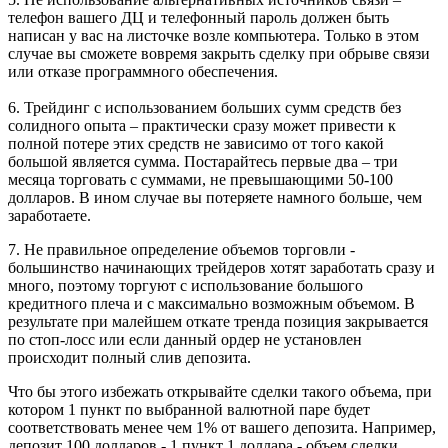
телефон вашего ДЦ и телефонный пароль должен быть
написан у вас на листочке возле компьютера. Только в этом
случае вы сможете вовремя закрыть сделку при обрыве связи
или отказе программного обеспечения.
6. Трейдинг с использованием больших сумм средств без
солидного опыта – практически сразу может привести к
полной потере этих средств не зависимо от того какой
большой является сумма. Постарайтесь первые два – три
месяца торговать с суммами, не превышающими 50-100
долларов. В ином случае вы потеряете намного больше, чем
заработаете.
7. Не правильное определение объемов торговли -
большинство начинающих трейдеров хотят заработать сразу и
много, поэтому торгуют с использование большого
кредитного плеча и с максимально возможным объемом. В
результате при малейшем откате тренда позиция закрывается
по стоп-лосс или если данный ордер не установлен
происходит полный слив депозита.
Что бы этого избежать открывайте сделки такого объема, при
котором 1 пункт по выбранной валютной паре будет
соответствовать менее чем 1% от вашего депозита. Например,
депозит 100 долларов - 1 пункт 1 доллара - объем сделки