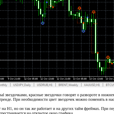
rsal звездочками, красные звездочки говорят о развороте в нижн
ренде. При необходимости цвет звездочек можно поменять в нас
на Н1, но он так же работает и на других тайм фреймах. При 
рестраивается на открытое окно графика.