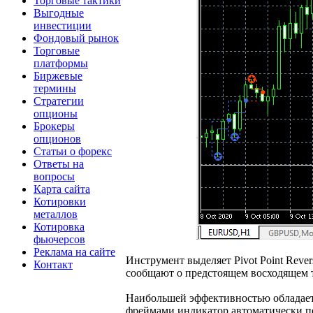
Торговые тактики
Выгодные
инвестиции
Фондовый рынок
Торговые
платформы
Биржевые
термины
Стратегии
опционы
Брокеры
опционов
Статьи о форекс
Ответы на
вопросы
Карта сайта
Котировки
металлов
Котировка
фьючерсов
Реклама на сайте
Инструмент выделяет Pivot Point Reve
Контакт
сообщают о предстоящем восходящем т
Наибольшей эффективностью обладает 
фреймами индикатор автоматически пе