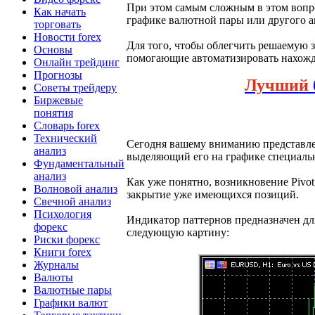
При этом самым сложным в этом вопро
Как начать
графике валютной пары или другого а
торговать
Новости forex
Для того, чтобы облегчить решаемую 
Основы
помогающие автоматизировать нахож
Онлайн трейдинг
Прогнозы
Лучший
Советы трейдеру
Биржевые
понятия
Словарь forex
Технический
Сегодня вашему вниманию представлен
анализ
выделяющий его на графике специал
Фундаментальный
анализ
Как уже понятно, возникновение Pivot
Волновой анализ
закрытие уже имеющихся позиций.
Свечной анализ
Психология
Индикатор паттернов предназначен для
форекс
следующую картину:
Риски форекс
Книги forex
Журналы
Валюты
Валютные пары
Графики валют