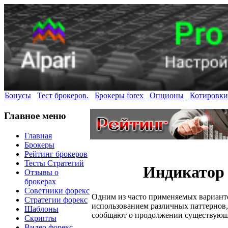
Бонусы
Тест брокеров.
Брокеры forex
Опционы
Котировки
Главное меню
Главная
Брокеры
Рейтинг брокеров
Тесты Стратегий
Индикатор п
Отзывы о
брокерах
Советники форекс
Одним из часто применяемых вариан
Стратегии форекс
использованием различных паттернов, 
Шаблоны
сообщают о продолжении существующ
Скрипты
Видео форекс