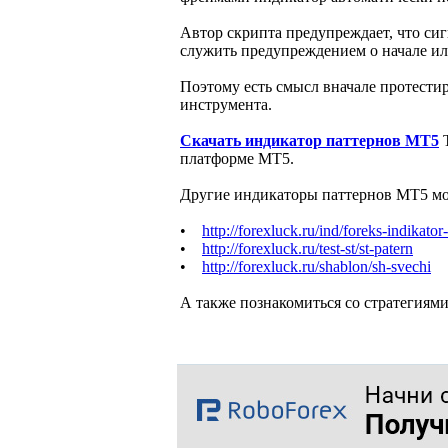
Автор скрипта предупреждает, что сигн
служить предупреждением о начале ил
Поэтому есть смысл вначале протестир
инструмента.
Скачать индикатор паттернов MT5
платформе MT5.
Другие индикаторы паттернов MT5 мож
•
http://forexluck.ru/ind/foreks-indikator
•
http://forexluck.ru/test-st/st-patern
•
http://forexluck.ru/shablon/sh-svechi
А также познакомиться со стратегиями