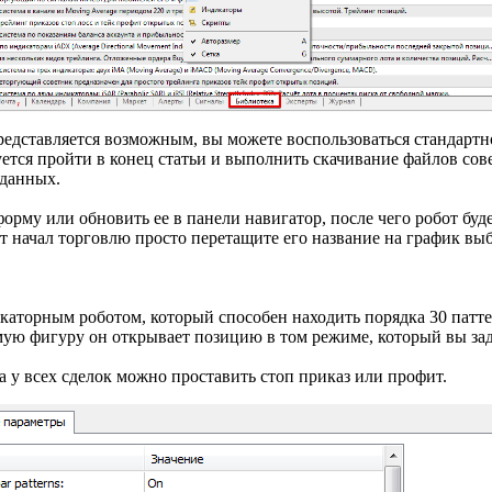
редставляется возможным, вы можете воспользоваться стандартн
уется пройти в конец статьи и выполнить скачивание файлов сов
 данных.
форму или обновить ее в панели навигатор, после чего робот бу
рт начал торговлю просто перетащите его название на график в
икаторным роботом, который способен находить порядка 30 патте
мую фигуру он открывает позицию в том режиме, который вы зад
 а у всех сделок можно проставить стоп приказ или профит.