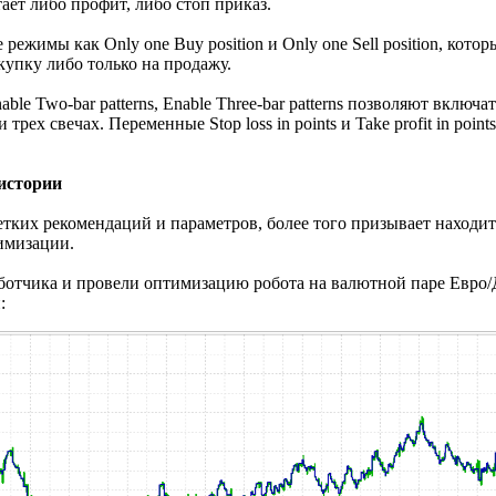
ает либо профит, либо стоп приказ.
режимы как Only one Buy position и Only one Sell position, кото
купку либо только на продажу.
able Two-bar patterns, Enable Three-bar patterns позволяют включ
трех свечах. Переменные Stop loss in points и Take profit in poin
 истории
четких рекомендаций и параметров, более того призывает находи
имизации.
ботчика и провели оптимизацию робота на валютной паре Евро/
: