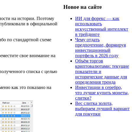
Новое на сайте
ИИ для форекс — как
ности на истории. Поэтому
использовать
 опубликовали в официальной
искусственный интеллект
в трейдинге
Чему отдать
ибо по стандартной схеме
предпочтение, формируя
инвестиционный
портфель в 2026 году
реместите свое внимание на
Объём торгов
криптовалютами: текущие
показатели и
полученного списка с целью
исторические данные для
определения тренда
Инвестиции в серебро,
меню как это показано на
что лучше купить монеты,
слитки?
Вес слитка золота,
выбираем лучший вариант
для покупки