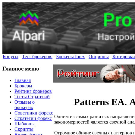
Бонусы
Тест брокеров.
Брокеры forex
Опционы
Котировки
Главное меню
Главная
Брокеры
Рейтинг брокеров
Тесты Стратегий
Patterns EA.
Отзывы о
брокерах
Советники форекс
Одним из самых развитых направлени
Стратегии форекс
закономерностей является свечной ана
Шаблоны
Скрипты
Огромное обилие свечных паттернов 
Видео форекс