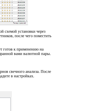
ой схемой установки через
етников, после чего поместить
дет готов к применению на
ыбранной вами валютной пары.
рнов свечного анализа. После
адите в настройках.