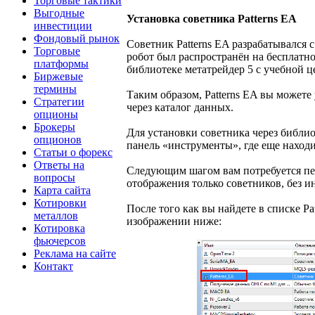
Торговые тактики
Выгодные
Установка советника Patterns EA
инвестиции
Фондовый рынок
Советник Patterns EA разрабатывался 
Торговые
робот был распространён на бесплатно
платформы
библиотеке метатрейдер 5 с учебной ц
Биржевые
термины
Таким образом, Patterns EA вы можете
Стратегии
через каталог данных.
опционы
Брокеры
Для установки советника через библи
опционов
панель «инструменты», где еще наход
Статьи о форекс
Ответы на
Следующим шагом вам потребуется пер
вопросы
отображения только советников, без 
Карта сайта
Котировки
После того как вы найдете в списке P
металлов
изображении ниже:
Котировка
фьючерсов
Реклама на сайте
Контакт