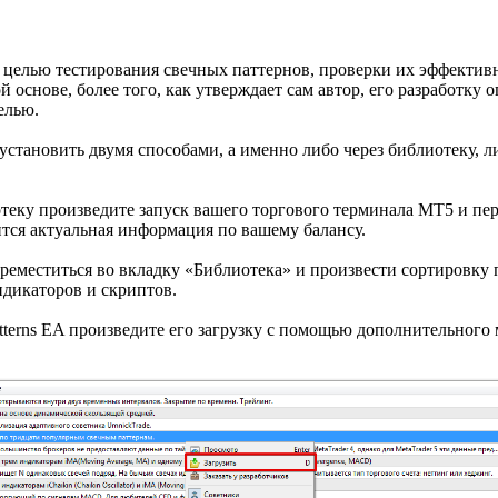
с целью тестирования свечных паттернов, проверки их эффектив
й основе, более того, как утверждает сам автор, его разработку
елью.
 установить двумя способами, а именно либо через библиотеку, л
отеку произведите запуск вашего торгового терминала МТ5 и пе
ится актуальная информация по вашему балансу.
еместиться во вкладку «Библиотека» и произвести сортировку 
индикаторов и скриптов.
atterns EA произведите его загрузку с помощью дополнительного 