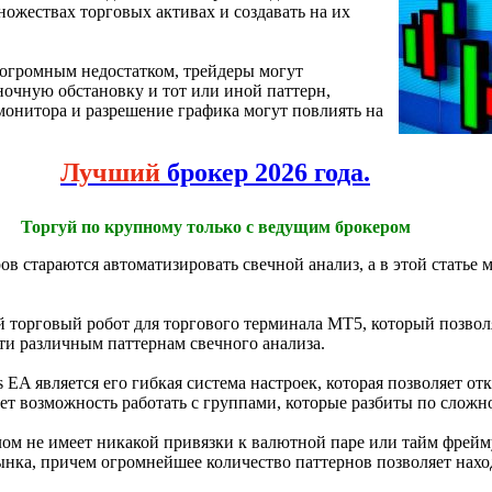
ножествах торговых активах и создавать на их
н огромным недостатком, трейдеры могут
очную обстановку и тот или иной паттерн,
монитора и разрешение графика могут повлиять на
Лучший
брокер 2026 года.
Торгуй по крупному только с ведущим брокером
 стараются автоматизировать свечной анализ, а в этой статье 
й торговый робот для торгового терминала МТ5, который позвол
ти различным паттернам свечного анализа.
 EA является его гибкая система настроек, которая позволяет от
ет возможность работать с группами, которые разбиты по сложн
целом не имеет никакой привязки к валютной паре или тайм фрей
ынка, причем огромнейшее количество паттернов позволяет на