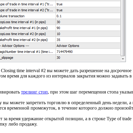
l и Closing time interval #2 вы можете дать разрешение на досрочн
м время для каждого из интервалов закрытия можно задавать в ст
тивировать
трелинг стоп
, при этом шаг перемещения стопа указывае
 вы можете запретить торговлю в определенный день недели, а в 
задается временной промежуток, в течение которого должно произо
т за время удержание открытой позиции, а в строке Type of trade i
пку либо продажу.