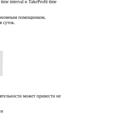
me interval и TakeProfit time
втономным помощником,
 суток.
ятельности может привести не
ии