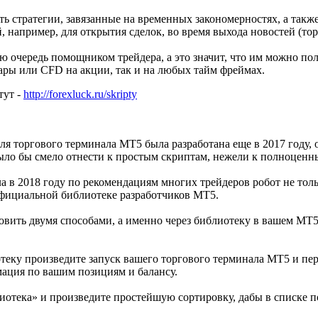
ть стратегии, завязанные на временных закономерностях, а также
 например, для открытия сделок, во время выхода новостей (тор
ю очередь помощником трейдера, а это значит, что им можно по
пары или CFD на акции, так и на любых тайм фреймах.
тут -
http://forexluck.ru/skripty
ля торгового терминала МТ5 была разработана еще в 2017 году,
было бы смело отнести к простым скриптам, нежели к полноценн
 в 2018 году по рекомендациям многих трейдеров робот не толь
официальной библиотеке разработчиков МТ5.
овить двумя способами, а именно через библиотеку в вашем МТ5
теку произведите запуск вашего торгового терминала МТ5 и пер
ация по вашим позициям и балансу.
иотека» и произведите простейшую сортировку, дабы в списке п