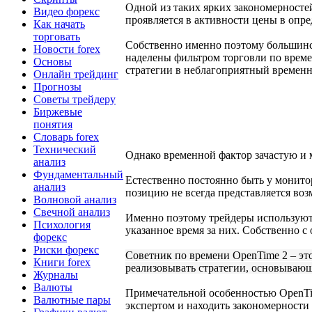
Одной из таких ярких закономерностей
Видео форекс
проявляется в активности цены в опре
Как начать
торговать
Собственно именно поэтому большинст
Новости forex
наделены фильтром торговли по времен
Основы
стратегии в неблагоприятный времен
Онлайн трейдинг
Прогнозы
Советы трейдеру
Биржевые
понятия
Словарь forex
Технический
Однако временной фактор зачастую и м
анализ
Фундаментальный
Естественно постоянно быть у монито
анализ
позицию не всегда представляется во
Волновой анализ
Свечной анализ
Именно поэтому трейдеры используют
Психология
указанное время за них. Собственно с
форекс
Риски форекс
Советник по времени OpenTime 2 – эт
Книги forex
реализовывать стратегии, основывающ
Журналы
Валюты
Примечательной особенностью OpenTim
Валютные пары
экспертом и находить закономерност