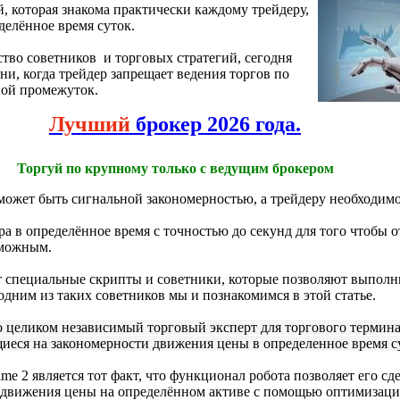
, которая знакома практически каждому трейдеру,
делённое время суток.
во советников и торговых стратегий, сегодня
и, когда трейдер запрещает ведения торгов по
ной промежуток.
Лучший
брокер 2026 года.
Торгуй по крупному только с ведущим брокером
ожет быть сигнальной закономерностью, а трейдеру необходимо 
ра в определённое время с точностью до секунд для того чтобы
зможным.
 специальные скрипты и советники, которые позволяют выполн
 одним из таких советников мы и познакомимся в этой статье.
о целиком независимый торговый эксперт для торгового термин
иеся на закономерности движения цены в определенное время с
e 2 является тот факт, что функционал робота позволяет его с
и движения цены на определённом активе с помощью оптимизаци