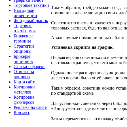
Графики валют
Торговые тактики
Таким образом, трейдер может создава
Выгодные
помощника для реализации своих идей,
инвестиции
Фондовый рынок
Советник по времени является в перву
Торговые
торговых активах, будь то валютные 
платформы
Биржевые
Аналогичные помощники вы найдете 
термины
Стратегии
Установка скрипта на график.
опционы
Брокеры
Первая версия советника по времени д
опционов
настолько ограничен, что его можно 
Статьи о форекс
Ответы на
Однако после расширения функционала
вопросы
две его версии было опубликовано в 
Карта сайта
Котировки
Таким образом, советник можно устан
металлов
по стандартной схеме.
Котировка
фьючерсов
Для установки советника через библио
Реклама на сайте
«Инструменты», где находится информ
Контакт
Затем переместитесь во вкладку «Библ