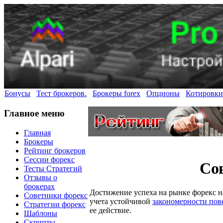
Бонусы
Тест брокеров.
Брокеры forex
Опционы
Котировки
Главное меню
Главная
Брокеры
Рейтинг брокеров
Сессии форекс
Со
Тесты Стратегий
Отзывы о
брокерах
Достижение успеха на рынке форекс 
Советники форекс
учета устойчивой
закономерности пов
Стратегии форекс
ее действие.
Шаблоны
Скрипты