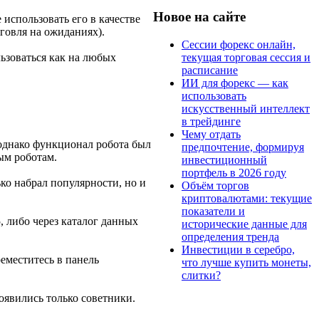
Новое на сайте
 использовать его в качестве
говля на ожиданиях).
Сессии форекс онлайн,
текущая торговая сессия и
льзоваться как на любых
расписание
ИИ для форекс — как
использовать
искусственный интеллект
в трейдинге
Чему отдать
 однако функционал робота был
предпочтение, формируя
ым роботам.
инвестиционный
портфель в 2026 году
ко набрал популярности, но и
Объём торгов
криптовалютами: текущие
показатели и
, либо через каталог данных
исторические данные для
определения тренда
Инвестиции в серебро,
еместитесь в панель
что лучше купить монеты,
слитки?
оявились только советники.