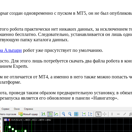
apsar создан одновременно с пуском в МТ5, он не был опубликов
того робота практически нет никаких данных, за исключением то
ршенно бесплатно. Следовательно, устанавливается он лишь одн
ствующую папку каталога данных.
ра Альпари
робот уже присутствует по умолчанию.
сто. Для этого лишь потребуется скачать два файла робота в кон
нием Experts.
м не отличается от МТ4, а именно в него также можно попасть 
платформе.
ота, проведя таким образом предварительную установку, в обяза
езапуска является его обновление в панели «Навигатор».