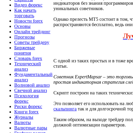
индикаторов без знания программирова
Видео форекс
уникальных советников.
Как начать
торговать
Однако прелесть МТ5 состоит в том, 
Новости forex
распространяются бесплатно, ведь они
Основы
Онлайн трейдинг
Лу
Прогнозы
Советы трейдеру
Биржевые
понятия
Словарь forex
С одной из таких простых и в тоже вр
Технический
статьи.
анализ
Фундаментальный
Советник ExpertMapsar – это торговы
анализ
простая индикаторная стратегия след
Волновой анализ
Свечной анализ
Скрипт построен на таких технических
Психология
форекс
Это позволяет его использовать на лю
Риски форекс
скальпинга
так и для долгосрочной то
Книги forex
Журналы
Таким образом, на выходе трейдер по
Валюты
должной оптимизации параметров.
Валютные пары