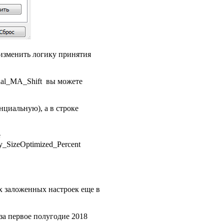
 изменить логику принятия
gnal_MA_Shift вы можете
нциальную), а в строке
е
y_SizeOptimized_Percent
ых заложенных настроек еще в
за первое полугодие 2018