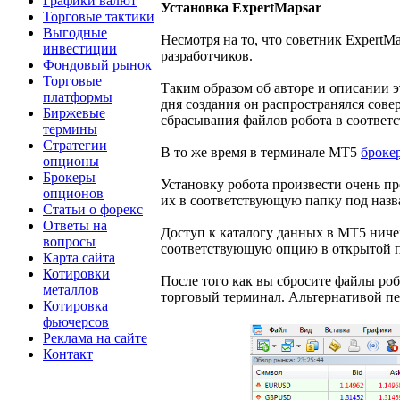
Графики валют
Установка ExpertMapsar
Торговые тактики
Выгодные
Несмотря на то, что советник ExpertM
инвестиции
разработчиков.
Фондовый рынок
Торговые
Таким образом об авторе и описании э
платформы
дня создания он распространялся сове
Биржевые
сбрасывания файлов робота в соответ
термины
Стратегии
В то же время в терминале МТ5
броке
опционы
Брокеры
Установку робота произвести очень про
опционов
их в соответствующую папку под назва
Статьи о форекс
Ответы на
Доступ к каталогу данных в МТ5 ниче
вопросы
соответствующую опцию в открытой 
Карта сайта
Котировки
После того как вы сбросите файлы роб
металлов
торговый терминал. Альтернативой пер
Котировка
фьючерсов
Реклама на сайте
Контакт