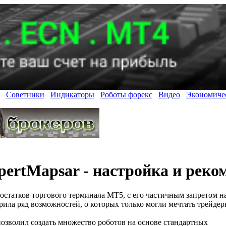
Советники
Индикаторы
Роботы форекс
Видео
Экономиче
ertMapsar - настройка и реко
остатков торгового терминала МТ5, с его частичным запретом н
рила ряд возможностей, о которых только могли мечтать трейдер
озволил создать множество роботов на основе стандартных