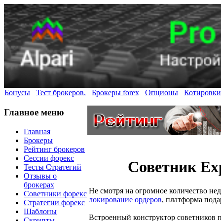
Бонусы
Тест брокеров.
Брокеры forex
Опционы
Котировки
Главное меню
Главная
Брокеры
Рейтинг брокеров
Сессии форекс
Советник Exp
Тесты Стратегий
Отзывы о
брокерах
Не смотря на огромное количество нед
Советники форекс
локирование ордеров
, платформа пода
Стратегии форекс
Шаблоны
Встроенный конструктор советников п
Скрипты