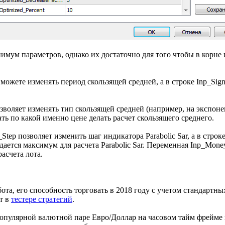
имум параметров, однако их достаточно для того чтобы в корне
 можете изменять период скользящей средней, а в строке Inp_Si
.
воляет изменять тип скользящей средней (например, на экспоне
ь по какой именно цене делать расчет скользящего среднего.
Step позволяет изменить шаг индикатора Parabolic Sar, а в строк
дается максимум для расчета Parabolic Sar. Переменная Inp_Mone
расчета лота.
ота, его способность торговать в 2018 году с учетом стандартн
т в
тестере стратегий
.
опулярной валютной паре Евро/Доллар на часовом тайм фрейме 