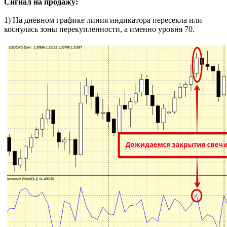
Сигнал на продажу:
1) На дневном графике линия индикатора пересекла или
коснулась зоны перекупленности, а именно уровня 70.