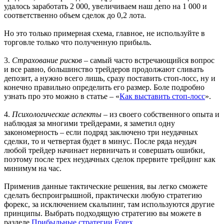
удалось заработать 2 000, увеличиваем наш депо на 1 000 и
соответственно объем сделок до 0,2 лота.
Но это только примерная схема, главное, не используйте в
торговле только что полученную прибыль.
3.
Страхование рисков
– самый часто встречающийся вопрос
и все равно, большинство трейдеров продолжают сливать
депозит, а нужно всего лишь, сразу поставить стоп-лосс, ну и
конечно правильно определить его размер. Боле подробно
узнать про это можно в статье – «
Как выставить стоп-лосс
».
4.
Психологические аспекты
– из своего собственного опыта и
наблюдая за многими трейдерами, я заметил одну
закономерность – если подряд заключено три неудачных
сделки, то и четвертая будет в минус. После ряда неудач
любой трейдер начинает нервничать и совершать ошибки,
поэтому после трех неудачных сделок прервите трейдинг как
минимум на час.
Применив данные тактические решения, вы легко сможете
сделать беспроигрышной, практически любую стратегию
форекс, за исключением скальпинг, там используются другие
принципы. Выбрать подходящую стратегию вы можете в
разделе
Прибыльные стратегии Forex
.