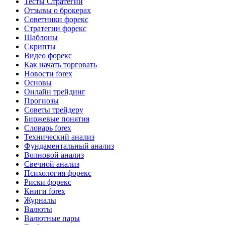
Тесты Стратегий
Отзывы о брокерах
Советники форекс
Стратегии форекс
Шаблоны
Скрипты
Видео форекс
Как начать торговать
Новости forex
Основы
Онлайн трейдинг
Прогнозы
Советы трейдеру
Биржевые понятия
Словарь forex
Технический анализ
Фундаментальный анализ
Волновой анализ
Свечной анализ
Психология форекс
Риски форекс
Книги forex
Журналы
Валюты
Валютные пары