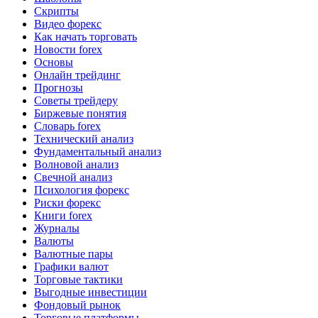
Скрипты
Видео форекс
Как начать торговать
Новости forex
Основы
Онлайн трейдинг
Прогнозы
Советы трейдеру
Биржевые понятия
Словарь forex
Технический анализ
Фундаментальный анализ
Волновой анализ
Свечной анализ
Психология форекс
Риски форекс
Книги forex
Журналы
Валюты
Валютные пары
Графики валют
Торговые тактики
Выгодные инвестиции
Фондовый рынок
Торговые платформы