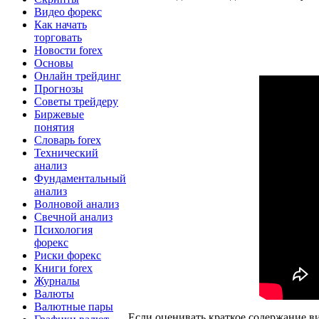
Видео форекс
Как начать
торговать
Новости forex
Основы
Онлайн трейдинг
Прогнозы
Советы трейдеру
Биржевые
понятия
Словарь forex
Технический
анализ
Фундаментальный
анализ
Волновой анализ
Свечной анализ
Психология
форекс
Риски форекс
Книги forex
Журналы
Валюты
Валютные пары
Если оценивать краткое содержание ви