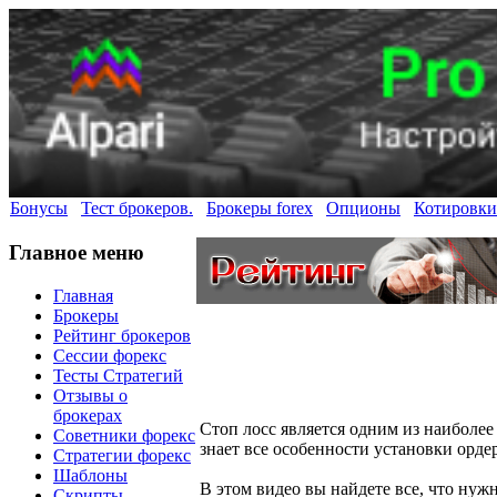
Бонусы
Тест брокеров.
Брокеры forex
Опционы
Котировки
Главное меню
Главная
Брокеры
Рейтинг брокеров
Сессии форекс
Тесты Стратегий
Отзывы о
брокерах
Стоп лосс является одним из наиболе
Советники форекс
знает все особенности установки ордер
Стратегии форекс
Шаблоны
В этом видео вы найдете все, что нужн
Скрипты