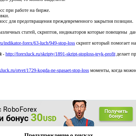
сс при работе на бирже.
вки.
лосс для предотвращения преждевременного закрытия позиции.
 различных статей, скриптов, индикаторов которые повещены да
.ru/indikator-forex/63-luch/949-stop-loss
скрипт который помогает на
й
-
http://forexluck.ru/skripty/1891-skript-stoploss-teyk-profit
делает пр
exluck.ru/otvet/1729-kogda-ne-spasaet-stop-loss
моменты, когда можно
Предупреждение о рисках.