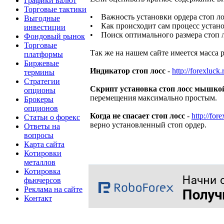
Графики валют
Торговые тактики
• Важность установки ордера стоп ло
Выгодные
• Как происходит сам процесс устано
инвестиции
• Поиск оптимального размера стоп 
Фондовый рынок
Торговые
Так же на нашем сайте имеется масса
платформы
Биржевые
Индикатор стоп лосс
-
http://forexluck
термины
Стратегии
Скрипт установка стоп лосс мышко
опционы
перемещения максимально простым.
Брокеры
опционов
Когда не спасает стоп лосс
-
http://for
Статьи о форекс
верно установленный стоп ордер.
Ответы на
вопросы
Карта сайта
Котировки
металлов
Котировка
фьючерсов
Реклама на сайте
Контакт