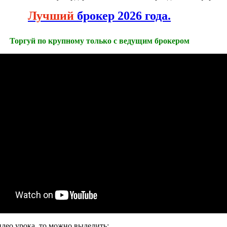
Лучший
брокер 2026 года.
Торгуй по крупному только с ведущим брокером
део урока, то можно выделить: