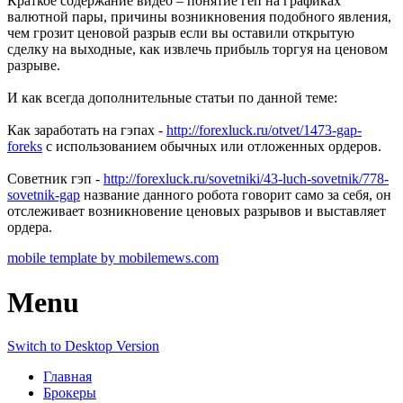
Краткое содержание видео – понятие геп на графиках
валютной пары, причины возникновения подобного явления,
чем грозит ценовой разрыв если вы оставили открытую
сделку на выходные, как извлечь прибыль торгуя на ценовом
разрыве.
И как всегда дополнительные статьи по данной теме:
Как заработать на гэпах -
http://forexluck.ru/otvet/1473-gap-
foreks
с использованием обычных или отложенных ордеров.
Советник гэп -
http://forexluck.ru/sovetniki/43-luch-sovetnik/778-
sovetnik-gap
название данного робота говорит само за себя, он
отслеживает возникновение ценовых разрывов и выставляет
ордера.
mobile template by mobilemews.com
Menu
Switch to Desktop Version
Главная
Брокеры