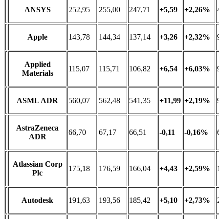
ANSYS
252,95
255,00
247,71
+5,59
+2,26%
Apple
143,78
144,34
137,14
+3,26
+2,32%
Applied
115,07
115,71
106,82
+6,54
+6,03%
Materials
ASML ADR
560,07
562,48
541,35
+11,99
+2,19%
AstraZeneca
66,70
67,17
66,51
-0,11
-0,16%
ADR
Atlassian Corp
175,18
176,59
166,04
+4,43
+2,59%
Plc
Autodesk
191,63
193,56
185,42
+5,10
+2,73%