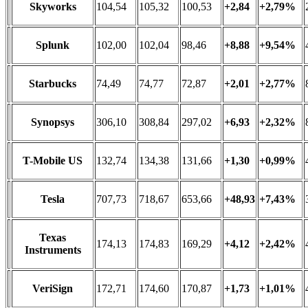
Skyworks
104,54
105,32
100,53
+2,84
+2,79%
Splunk
102,00
102,04
98,46
+8,88
+9,54%
Starbucks
74,49
74,77
72,87
+2,01
+2,77%
Synopsys
306,10
308,84
297,02
+6,93
+2,32%
T-Mobile US
132,74
134,38
131,66
+1,30
+0,99%
Tesla
707,73
718,67
653,66
+48,93
+7,43%
Texas
174,13
174,83
169,29
+4,12
+2,42%
Instruments
VeriSign
172,71
174,60
170,87
+1,73
+1,01%