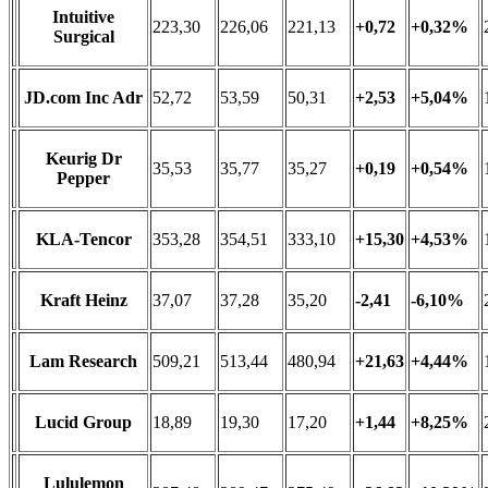
Intuitive
223,30
226,06
221,13
+0,72
+0,32%
Surgical
JD.com Inc Adr
52,72
53,59
50,31
+2,53
+5,04%
Keurig Dr
35,53
35,77
35,27
+0,19
+0,54%
Pepper
KLA-Tencor
353,28
354,51
333,10
+15,30
+4,53%
Kraft Heinz
37,07
37,28
35,20
-2,41
-6,10%
Lam Research
509,21
513,44
480,94
+21,63
+4,44%
Lucid Group
18,89
19,30
17,20
+1,44
+8,25%
Lululemon