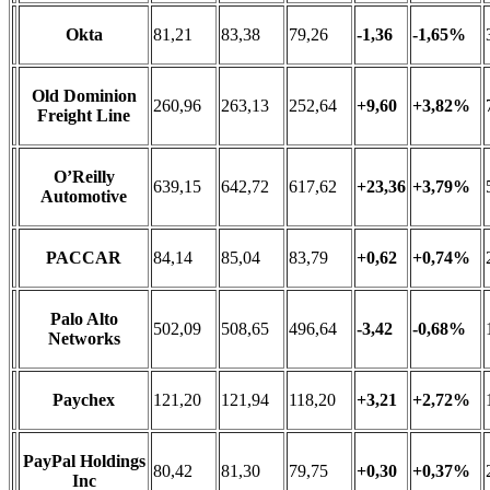
Okta
81,21
83,38
79,26
-1,36
-1,65%
Old Dominion
260,96
263,13
252,64
+9,60
+3,82%
Freight Line
O’Reilly
639,15
642,72
617,62
+23,36
+3,79%
Automotive
PACCAR
84,14
85,04
83,79
+0,62
+0,74%
Palo Alto
502,09
508,65
496,64
-3,42
-0,68%
Networks
Paychex
121,20
121,94
118,20
+3,21
+2,72%
PayPal Holdings
80,42
81,30
79,75
+0,30
+0,37%
Inc