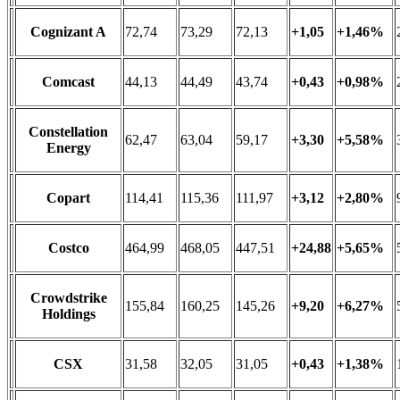
Cognizant A
72,74
73,29
72,13
+1,05
+1,46%
Comcast
44,13
44,49
43,74
+0,43
+0,98%
Constellation
62,47
63,04
59,17
+3,30
+5,58%
Energy
Copart
114,41
115,36
111,97
+3,12
+2,80%
Costco
464,99
468,05
447,51
+24,88
+5,65%
Crowdstrike
155,84
160,25
145,26
+9,20
+6,27%
Holdings
CSX
31,58
32,05
31,05
+0,43
+1,38%