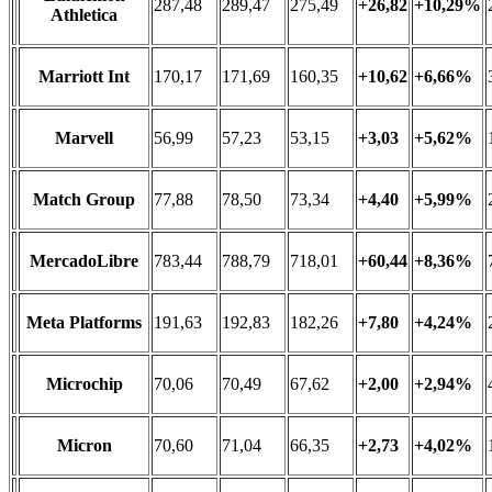
287,48
289,47
275,49
+26,82
+10,29%
Athletica
Marriott Int
170,17
171,69
160,35
+10,62
+6,66%
Marvell
56,99
57,23
53,15
+3,03
+5,62%
Match Group
77,88
78,50
73,34
+4,40
+5,99%
MercadoLibre
783,44
788,79
718,01
+60,44
+8,36%
Meta Platforms
191,63
192,83
182,26
+7,80
+4,24%
Microchip
70,06
70,49
67,62
+2,00
+2,94%
Micron
70,60
71,04
66,35
+2,73
+4,02%