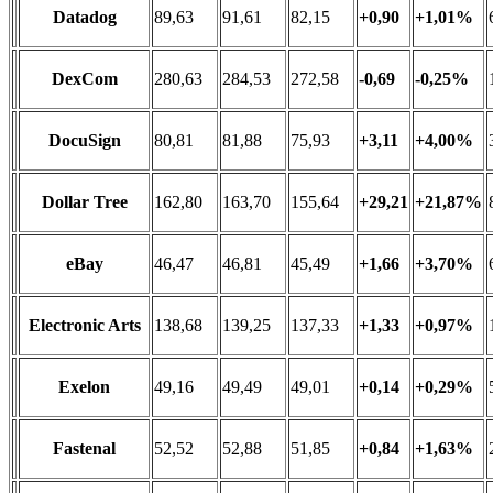
Datadog
89,63
91,61
82,15
+0,90
+1,01%
DexCom
280,63
284,53
272,58
-0,69
-0,25%
DocuSign
80,81
81,88
75,93
+3,11
+4,00%
Dollar Tree
162,80
163,70
155,64
+29,21
+21,87%
eBay
46,47
46,81
45,49
+1,66
+3,70%
Electronic Arts
138,68
139,25
137,33
+1,33
+0,97%
Exelon
49,16
49,49
49,01
+0,14
+0,29%
Fastenal
52,52
52,88
51,85
+0,84
+1,63%