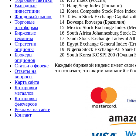
Торговые тактики
RTS Index (Россия)
Выгодные
Hang Seng Index (Гонконг)
инвестиции
Korea Composite Stock Price Ind
Фондовый рынок
Taiwan Stock Exchange Capitalizat
Торговые
Bovespa Ibovespa (Бразилия)
платформы
Mexico Stock Exchange Index (Ме
Биржевые
South Africa Johannesburg Stock 
термины
Saudi Stock Exchange Tadawul All
Стратегии
Egypt Exchange General Index (Ег
опционы
Nigeria Stock Exchange All Share 
Брокеры
South Korea KOSPI 200 (Южная 
опционов
Каждый биржевой индекс имеет свои 
Статьи о форекс
что означает, что акции компаний с 
Ответы на
вопросы
Карта сайта
Котировки
металлов
Котировка
фьючерсов
Реклама на сайте
Контакт