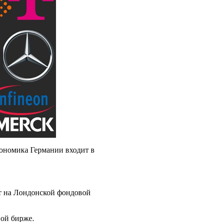
кономика Германии входит в
т на Лондонской фондовой
вой бирже.