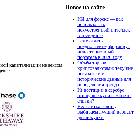
Новое на сайте
ИИ для форекс — как
использовать
искусственный интеллект
в трейдинге
Чему отдать
предпочтение, формируя
инвестиционный
портфель в 2026 году
Объём торгов
чной капитализации индексом,
криптовалютами: текущие
ексе.
показатели и
исторические данные для
определения тренда
Инвестиции в серебро,
что лучше купить монеты,
слитки?
Вес слитка золота,
выбираем лучший вариант
для покупки