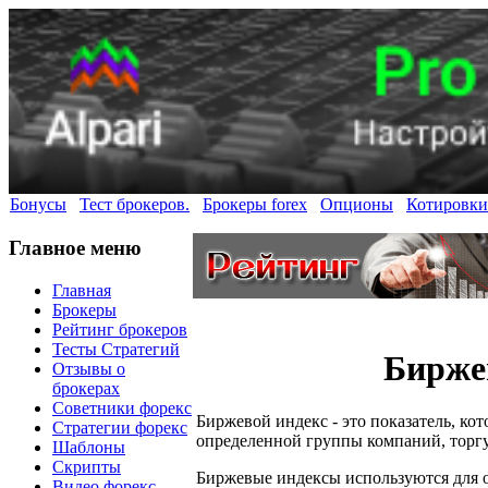
Бонусы
Тест брокеров.
Брокеры forex
Опционы
Котировки
Главное меню
Главная
Брокеры
Рейтинг брокеров
Тесты Стратегий
Бирже
Отзывы о
брокерах
Советники форекс
Биржевой индекс - это показатель, ко
Стратегии форекс
определенной группы компаний, торг
Шаблоны
Скрипты
Биржевые индексы используются для 
Видео форекс