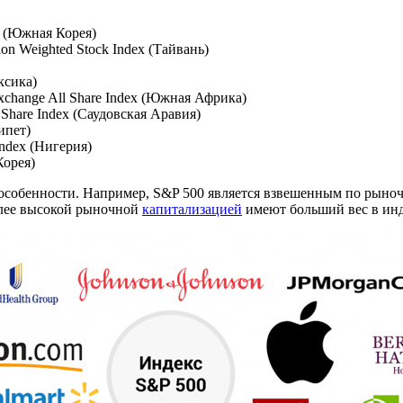
ex (Южная Корея)
ion Weighted Stock Index (Тайвань)
ксика)
Exchange All Share Index (Южная Африка)
 Share Index (Саудовская Аравия)
ипет)
Index (Нигерия)
Корея)
особенности. Например, S&P 500 является взвешенным по рыно
более высокой рыночной
капитализацией
имеют больший вес в инд