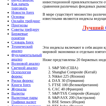
инвестиционной привлекательности от
Как начать
сравнения различных фондовых рынков
торговать
Новости forex
В мире существует множество различ
Основы
известными являются индексы ведущи
Онлайн трейдинг
Прогнозы
Лучший
Советы трейдеру
Биржевые
понятия
Словарь forex
Технический
Эти индексы включают в себя акции к
анализ
мировой экономики и отдельно взятого
Фундаментальный
анализ
Ниже представлены 20 биржевых инде
Волновой анализ
Свечной анализ
S&P 500 (США)
Психология
Shanghai Composite (Китай)
форекс
Nikkei 225 (Япония)
Риски форекс
DAX 30 (Германия)
Книги forex
FTSE 100 (Великобритания)
Журналы
CAC 40 (Франция)
Валюты
S&P/TSX Composite (Канада)
Валютные пары
S&P/ASX 200 (Австралия)
Графики валют
BSE Sensex (Индия)