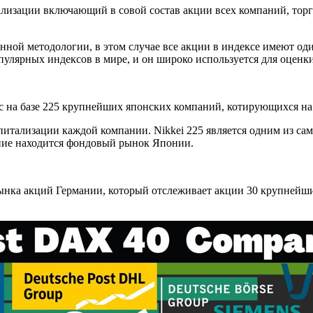
итализации включающий в совой состав акции всех компаний, т
нной методологии, в этом случае все акции в индексе имеют оди
пулярных индексов в мире, и он широко используется для оценк
екс на базе 225 крупнейших японских компаний, котирующихся н
питализации каждой компании. Nikkei 225 является одним из са
ояние находится фондовый рынок Японии.
рынка акций Германии, который отслеживает акции 30 крупней