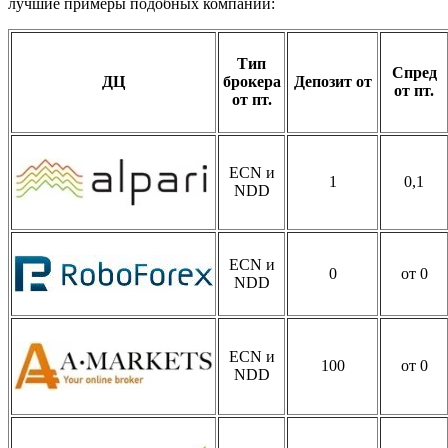
лучшие примеры подобных компаний:
Тип
Спред
ДЦ
брокера
Депозит от
от пт.
от пт.
ECN и
1
0,1
NDD
ECN и
0
от 0
NDD
ECN и
100
от 0
NDD