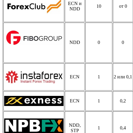
ECN и
10
от 0
NDD
NDD
0
0
ECN
1
2 или 0,1
ECN
1
0,2
NDD,
1
0,4
STP