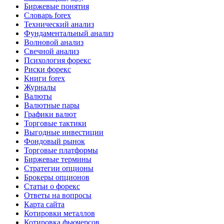
Биржевые понятия
Словарь forex
Технический анализ
Фундаментальный анализ
Волновой анализ
Свечной анализ
Психология форекс
Риски форекс
Книги forex
Журналы
Валюты
Валютные пары
Графики валют
Торговые тактики
Выгодные инвестиции
Фондовый рынок
Торговые платформы
Биржевые термины
Стратегии опционы
Брокеры опционов
Статьи о форекс
Ответы на вопросы
Карта сайта
Котировки металлов
Котировка фьючерсов